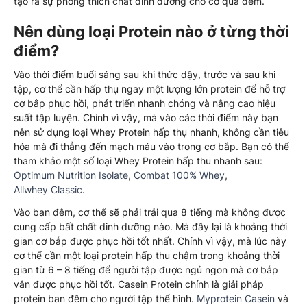
tạo ra sự phóng thích chất dinh dưỡng cho cơ qua đêm.
Nên dùng loại Protein nào ở từng thời
điểm?
Vào thời điểm buổi sáng sau khi thức dậy, trước và sau khi
tập, cơ thể cần hấp thụ ngay một lượng lớn protein để hỗ trợ
cơ bắp phục hồi, phát triển nhanh chóng và nâng cao hiệu
suất tập luyện. Chính vì vậy, mà vào các thời điểm này bạn
nên sử dụng loại Whey Protein hấp thụ nhanh, không cần tiêu
hóa mà đi thẳng đến mạch máu vào trong cơ bắp. Bạn có thể
tham khảo một số loại Whey Protein hấp thu nhanh sau:
Optimum Nutrition Isolate
,
Combat 100% Whey
,
Allwhey Classic
.
Vào ban đêm, cơ thể sẽ phải trải qua 8 tiếng mà không được
cung cấp bất chất dinh dưỡng nào. Mà đây lại là khoảng thời
gian cơ bắp được phục hồi tốt nhất. Chính vì vậy, mà lúc này
cơ thể cần một loại protein hấp thu chậm trong khoảng thời
gian từ 6 – 8 tiếng để người tập được ngủ ngon mà cơ bắp
vẫn được phục hồi tốt. Casein Protein chính là giải pháp
protein ban đêm cho người tập thể hình.
Myprotein Casein
và