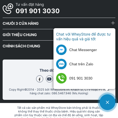
Tư vấn đặt hàng
091 901 3030
CHUỖI 3 CỬA HÀNG
Chat với WheyStore để được tư
GIỚI THIỆU CHUNG
vấn hiệu quả và giá tốt
CHÍNH SÁCH CHUNG
Chat Messenger
Chat trên Zalo
Theo dõi chũng tôi tại
091 901 3030
Copy Right©2014 - 2025 bởi WheyStore.vn. Khách Sỉ, CTV hoặc PT mua
hàng chat zalo: 086.5467.946 (Ms.Hương)
Tất cả các sản phẩm mà WheyStore bán không phải là thuốc,
không thể thay thế thuốc chữa bệnh. Hiệu quả khi dùng sản
phẩm còn tùy thuộc vào cơ địa và chế độ ăn uống, sinh hoạt, tập