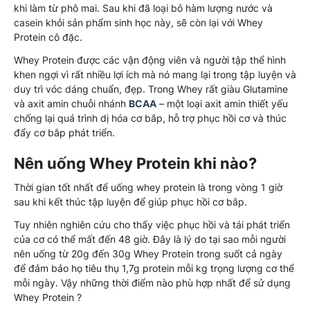
khi làm từ phô mai. Sau khi đã loại bỏ hàm lượng nước và
casein khỏi sản phẩm sinh học này, sẽ còn lại với Whey
Protein cô đặc.
Whey Protein được các vận động viên và người tập thể hình
khen ngợi vì rất nhiều lợi ích mà nó mang lại trong tập luyện và
duy trì vóc dáng chuẩn, đẹp. Trong Whey rất giàu Glutamine
và axit amin chuỗi nhánh
BCAA
– một loại axit amin thiết yếu
chống lại quá trình dị hóa cơ bắp, hỗ trợ phục hồi cơ và thúc
đẩy cơ bắp phát triển.
Nên uống Whey Protein khi nào?
Thời gian tốt nhất để uống whey protein là trong vòng 1 giờ
sau khi kết thúc tập luyện để giúp phục hồi cơ bắp.
Tuy nhiên nghiên cứu cho thấy việc phục hồi và tái phát triển
của cơ có thể mất đến 48 giờ. Đây là lý do tại sao mỗi người
nên uống từ 20g đến 30g Whey Protein trong suốt cả ngày
để đảm bảo họ tiêu thụ 1,7g protein mỗi kg trọng lượng cơ thể
mỗi ngày. Vậy những thời điểm nào phù hợp nhất để sử dụng
Whey Protein ?