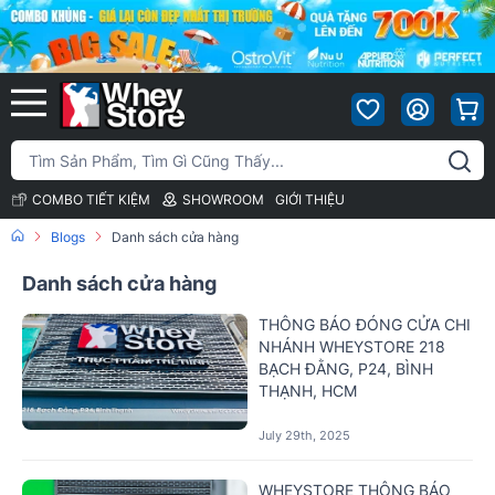
COMBO TIẾT KIỆM
SHOWROOM
GIỚI THIỆU
Blogs
Danh sách cửa hàng
Danh sách cửa hàng
THÔNG BÁO ĐÓNG CỬA CHI
NHÁNH WHEYSTORE 218
BẠCH ĐẰNG, P24, BÌNH
THẠNH, HCM
July 29th, 2025
WHEYSTORE THÔNG BÁO