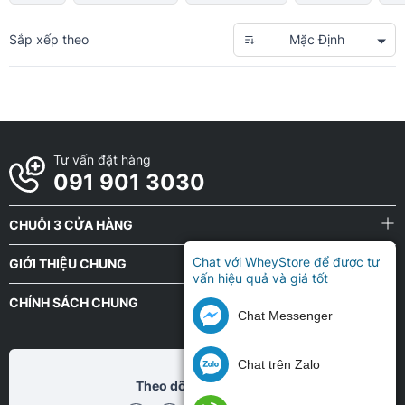
Sắp xếp theo
Mặc Định
Tư vấn đặt hàng
091 901 3030
CHUỖI 3 CỬA HÀNG
Chat với WheyStore để được tư
GIỚI THIỆU CHUNG
vấn hiệu quả và giá tốt
CHÍNH SÁCH CHUNG
Chat Messenger
Chat trên Zalo
Theo dõi chũng tôi tại