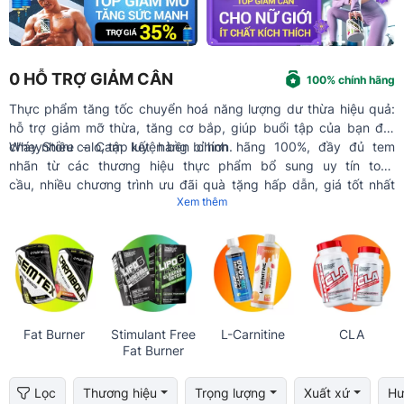
0
HỖ TRỢ GIẢM CÂN
100% chính hãng
Thực phẩm tăng tốc chuyển hoá năng lượng dư thừa hiệu quả:
hỗ trợ giảm mỡ thừa, tăng cơ bắp, giúp buổi tập của bạn đốt
cháy nhiều calo, tập luyện bền bỉ hơn.
WheyStore - Cam kết hàng chính hãng 100%, đầy đủ tem
nhãn từ các thương hiệu thực phẩm bổ sung uy tín toàn
cầu, nhiều chương trình ưu đãi quà tặng hấp dẫn, giá tốt nhất
Xem thêm
trên thị trường.
Fat Burner
Stimulant Free
L-Carnitine
CLA
Fat Burner
Lọc
Thương hiệu
Trọng lượng
Xuất xứ
Hư