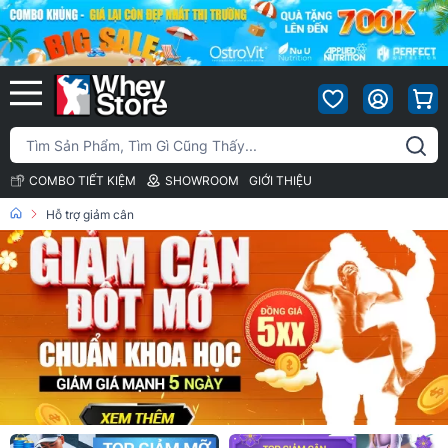
COMBO TIẾT KIỆM
SHOWROOM
GIỚI THIỆU
Hỗ trợ giảm cân