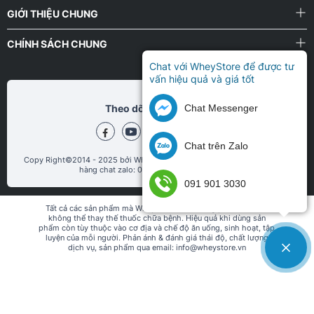
GIỚI THIỆU CHUNG
CHÍNH SÁCH CHUNG
Chat với WheyStore để được tư
vấn hiệu quả và giá tốt
Chat Messenger
Theo dõi chũng tôi tại
Chat trên Zalo
Copy Right©2014 - 2025 bởi WheyStore.vn. Khách Sỉ, CTV hoặc PT mua
hàng chat zalo: 086.5467.946 (Ms.Hương)
091 901 3030
Tất cả các sản phẩm mà WheyStore bán không phải là thuốc,
không thể thay thế thuốc chữa bệnh. Hiệu quả khi dùng sản
phẩm còn tùy thuộc vào cơ địa và chế độ ăn uống, sinh hoạt, tập
luyện của mỗi người. Phản ánh & đánh giá thái độ, chất lượng
dịch vụ, sản phẩm qua email: info@wheystore.vn