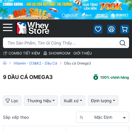
COMBO TIẾT KIỆM
SHOWROOM
GIỚI THIỆU
Vitamin - D3&K2 - Dầu Cá
Dầu cá Omega3
9
DẦU CÁ OMEGA3
100% chính hãng
Lọc
Thương hiệu
Xuất xứ
Định lượng
Sắp xếp theo
Mặc Định