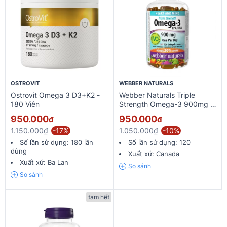
OSTROVIT
WEBBER NATURALS
Ostrovit Omega 3 D3+K2 -
Webber Naturals Triple
180 Viên
Strength Omega-3 900mg -
120 Viên
950.000
950.000
đ
đ
1.150.000₫
-17%
1.050.000₫
-10%
Số lần sử dụng:
180 lần
Số lần sử dụng:
120
dùng
Xuất xứ:
Canada
Xuất xứ:
Ba Lan
So sánh
So sánh
tạm hết