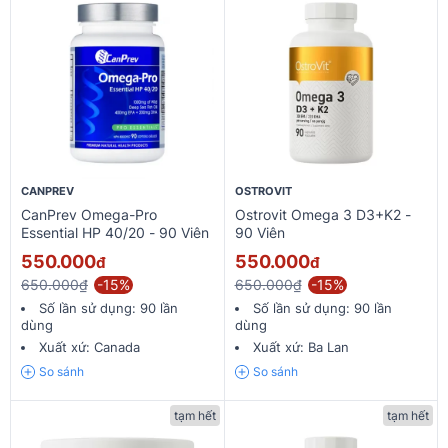
CANPREV
OSTROVIT
CanPrev Omega-Pro
Ostrovit Omega 3 D3+K2 -
Essential HP 40/20 - 90 Viên
90 Viên
550.000
550.000
đ
đ
650.000₫
-15%
650.000₫
-15%
Số lần sử dụng:
90 lần
Số lần sử dụng:
90 lần
dùng
dùng
Xuất xứ:
Canada
Xuất xứ:
Ba Lan
So sánh
So sánh
tạm hết
tạm hết