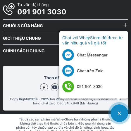
Tư vấn đặt hàng
091 901 3030
CHUỖI 3 CỬA HÀNG
Chat với WheyStore để được tư
GIỚI THIỆU CHUNG
vấn hiệu quả và giá tốt
CHÍNH SÁCH CHUNG
Chat Messenger
Chat trên Zalo
Theo dõi chũng tôi tại
091 901 3030
Copy Right©2014 - 2025 bởi WheyStore.vn. Khách Sỉ, CTV hoặc PT mua
hàng chat zalo: 086.5467.946 (Ms.Hương)
Tất cả các sản phẩm mà WheyStore bán không phải là thuốc,
không thể thay thế thuốc chữa bệnh. Hiệu quả khi dùng sản
phẩm còn tùy thuộc vào cơ địa và chế độ ăn uống, sinh hoạt, tập