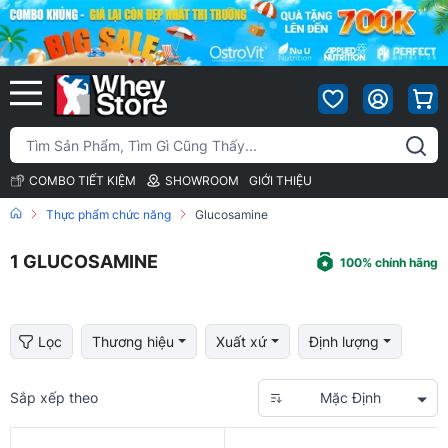
COMBO TIẾT KIỆM
SHOWROOM
GIỚI THIỆU
Thực phẩm chức năng
Glucosamine
1
GLUCOSAMINE
100% chính hãng
Lọc
Thương hiệu
Xuất xứ
Định lượng
Sắp xếp theo
Mặc Định