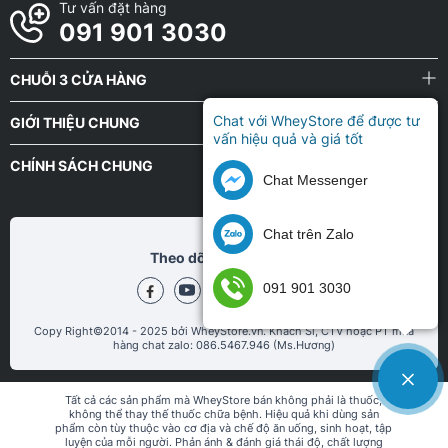
Tư vấn đặt hàng
091 901 3030
CHUỖI 3 CỬA HÀNG
Chat với WheyStore để được tư
GIỚI THIỆU CHUNG
vấn hiệu quả và giá tốt
CHÍNH SÁCH CHUNG
Chat Messenger
Chat trên Zalo
Theo dõi chũng tôi tại
091 901 3030
Copy Right©2014 - 2025 bởi WheyStore.vn. Khách Sỉ, CTV hoặc PT mua
hàng chat zalo: 086.5467.946 (Ms.Hương)
Tất cả các sản phẩm mà WheyStore bán không phải là thuốc,
không thể thay thế thuốc chữa bệnh. Hiệu quả khi dùng sản
phẩm còn tùy thuộc vào cơ địa và chế độ ăn uống, sinh hoạt, tập
luyện của mỗi người. Phản ánh & đánh giá thái độ, chất lượng