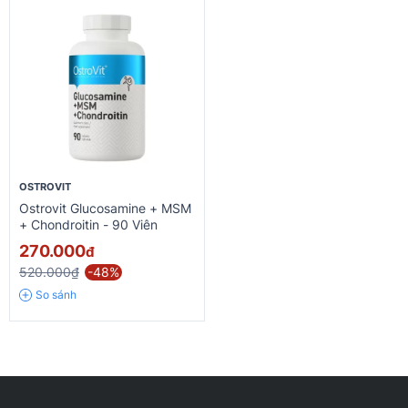
OSTROVIT
Ostrovit Glucosamine + MSM
+ Chondroitin - 90 Viên
270.000
đ
520.000₫
-48%
So sánh