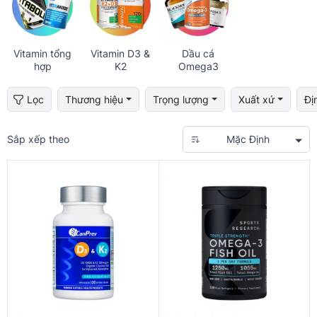
Vitamin tổng
Vitamin D3 &
Dầu cá
hợp
K2
Omega3
Lọc
Thương hiệu
Trọng lượng
Xuất xứ
Đị
Sắp xếp theo
Mặc Định