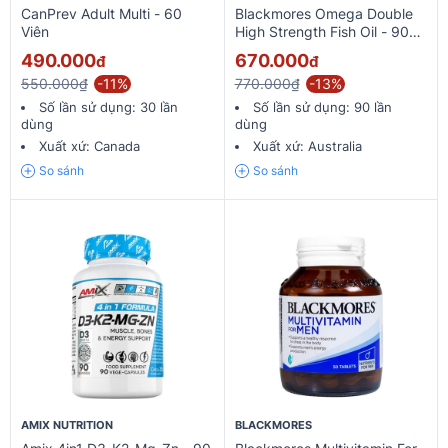
CanPrev Adult Multi - 60
Blackmores Omega Double
Viên
High Strength Fish Oil - 90
Viên
490.000
670.000
đ
đ
550.000₫
-11%
770.000₫
-13%
Số lần sử dụng:
30 lần
Số lần sử dụng:
90 lần
dùng
dùng
Xuất xứ:
Canada
Xuất xứ:
Australia
So sánh
So sánh
AMIX NUTRITION
BLACKMORES