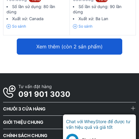
Số lần sử dụng:
80 lần
Số lần sử dụng:
90 lần
dùng
dùng
Xuất xứ:
Canada
Xuất xứ:
Ba Lan
So sánh
So sánh
Xem thêm
(còn
2
sản phẩm)
Tư vấn đặt hàng
091 901 3030
CHUỖI 3 CỬA HÀNG
Chat với WheyStore để được tư
GIỚI THIỆU CHUNG
vấn hiệu quả và giá tốt
CHÍNH SÁCH CHUNG