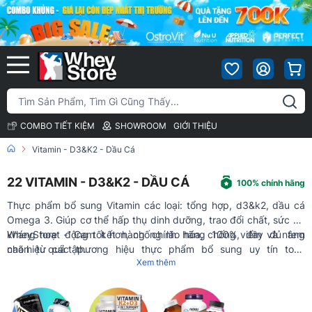
COMBO TIẾT KIỆM
SHOWROOM
GIỚI THIỆU
Vitamin - D3&K2 - Dầu Cá
22
VITAMIN - D3&K2 - DẦU CÁ
100% chính hãng
Thực phẩm bổ sung Vitamin các loại: tổng hợp, d3&k2, dầu cá
Omega 3. Giúp cơ thể hấp thụ dinh dưỡng, trao đổi chất, sức đề
kháng hoạt động tốt hơn, chống lão hóa, chống viêm và nâng
WheyStore - Cam kết hàng chính hãng 100%, đầy đủ tem
cao hiệu quả tập.
nhãn từ các thương hiệu thực phẩm bổ sung uy tín toàn
Xem thêm
cầu, nhiều chương trình ưu đãi quà tặng hấp dẫn, giá tốt nhất
trên thị trường.