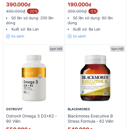
390.000
190.000
đ
đ
490.000₫
-20%
200.000₫
-5%
Số lần sử dụng:
200 lần
Số lần sử dụng:
60 lần
dùng
dùng
Xuất xứ:
Ba Lan
Xuất xứ:
Ba Lan
So sánh
So sánh
tạm hết
tạm hết
OSTROVIT
BLACKMORES
Ostrovit Omega 3 D3+K2 -
Blackmores Executive B
90 Viên
Stress Formula - 62 Viên