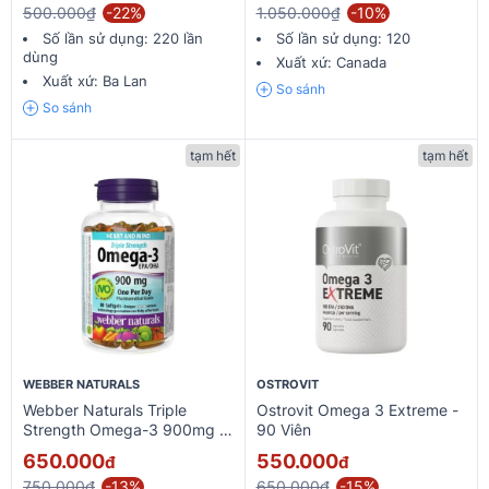
500.000₫
-22%
1.050.000₫
-10%
Số lần sử dụng:
220 lần
Số lần sử dụng:
120
dùng
Xuất xứ:
Canada
Xuất xứ:
Ba Lan
So sánh
So sánh
tạm hết
tạm hết
WEBBER NATURALS
OSTROVIT
Webber Naturals Triple
Ostrovit Omega 3 Extreme -
Strength Omega-3 900mg -
90 Viên
80 Viên
650.000
550.000
đ
đ
750.000₫
-13%
650.000₫
-15%