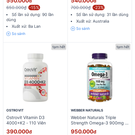
550.000
540.000
đ
đ
650.000₫
-15%
700.000₫
-23%
Số lần sử dụng:
90 lần
Số lần sử dụng:
31 lần dùng
dùng
Xuất xứ:
Australia
Xuất xứ:
Ba Lan
So sánh
So sánh
tạm hết
tạm hết
OSTROVIT
WEBBER NATURALS
Ostrovit Vitamin D3
Webber Naturals Triple
4000+K2 - 110 Viên
Strength Omega-3 900mg -
120 Viên
390.000
950.000
đ
đ