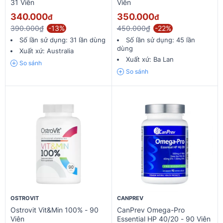
31 Viên
Viên
340.000
350.000
đ
đ
390.000₫
-13%
450.000₫
-22%
Số lần sử dụng:
31 lần dùng
Số lần sử dụng:
45 lần
dùng
Xuất xứ:
Australia
Xuất xứ:
Ba Lan
So sánh
So sánh
OSTROVIT
CANPREV
Ostrovit Vit&Min 100% - 90
CanPrev Omega-Pro
Viên
Essential HP 40/20 - 90 Viên