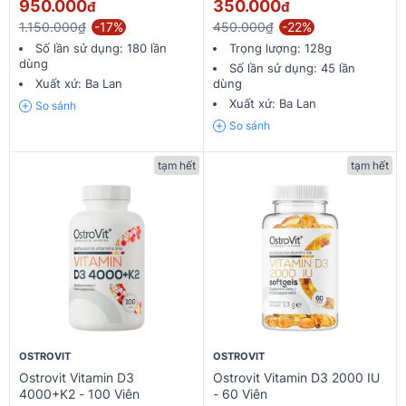
950.000
350.000
đ
đ
1.150.000₫
-17%
450.000₫
-22%
Số lần sử dụng:
180 lần
Trọng lượng:
128g
dùng
Số lần sử dụng:
45 lần
Xuất xứ:
Ba Lan
dùng
Xuất xứ:
Ba Lan
So sánh
So sánh
tạm hết
tạm hết
OSTROVIT
OSTROVIT
Ostrovit Vitamin D3
Ostrovit Vitamin D3 2000 IU
4000+K2 - 100 Viên
- 60 Viên