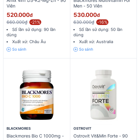
Amix 4in1 D3-K2-Mg-Zn - 90
Blackmores Multivitamin For
Viên
Men - 50 Viên
520.000
530.000
đ
đ
660.000₫
-21%
630.000₫
-16%
Số lần sử dụng:
90 lần
Số lần sử dụng:
50 lần
dùng
dùng
Xuất xứ:
Châu Âu
Xuất xứ:
Australia
So sánh
So sánh
BLACKMORES
OSTROVIT
Blackmores Bio C 1000mg -
Ostrovit Vit&Min Forte - 90