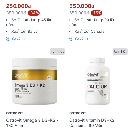
250.000
550.000
đ
đ
380.000₫
-34%
650.000₫
-15%
Số lần sử dụng:
45 lần
Số lần sử dụng:
90 lần
dùng
dùng
Xuất xứ:
Ba Lan
Xuất xứ:
Canada
So sánh
So sánh
tạm hết
tạm hết
OSTROVIT
OSTROVIT
Ostrovit Omega 3 D3+K2 -
Ostrovit Vitamin D3+K2
180 Viên
Calcium - 90 Viên