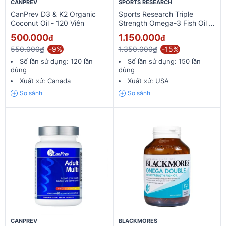
CANPREV
SPORTS RESEARCH
CanPrev D3 & K2 Organic
Sports Research Triple
Coconut Oil - 120 Viên
Strength Omega-3 Fish Oil -
150 Viên
500.000
1.150.000
đ
đ
550.000₫
-9%
1.350.000₫
-15%
Số lần sử dụng:
120 lần
Số lần sử dụng:
150 lần
dùng
dùng
Xuất xứ:
Canada
Xuất xứ:
USA
So sánh
So sánh
CANPREV
BLACKMORES