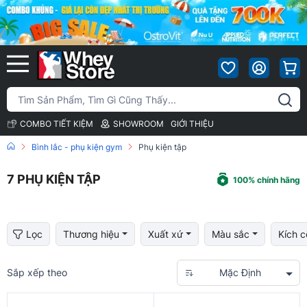
COMBO TIẾT KIỆM
SHOWROOM
GIỚI THIỆU
Bình lắc - phụ kiện gym
Phụ kiện tập
7
PHỤ KIỆN TẬP
100% chính hãng
Lọc
Thương hiệu
Xuất xứ
Màu sắc
Kích c
Sắp xếp theo
Mặc Định