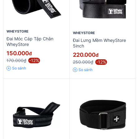
WHEYSTORE
WHEYSTORE
Đai Móc Cáp Tập Chân
Đai Lưng Mềm WheyStore
WheyStore
5inch
150.000
đ
220.000
đ
170.000₫
-12%
250.000₫
-12%
So sánh
So sánh