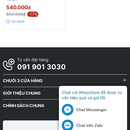
540.000
đ
650.000₫
-17%
So sánh
Tư vấn đặt hàng
091 901 3030
CHUỖI 3 CỬA HÀNG
Chat với WheyStore để được tư
GIỚI THIỆU CHUNG
vấn hiệu quả và giá tốt
CHÍNH SÁCH CHUNG
Chat Messenger
Chat trên Zalo