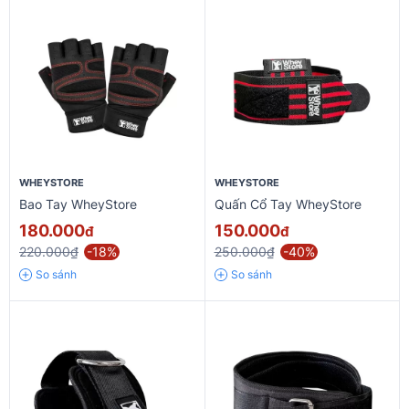
WHEYSTORE
WHEYSTORE
Bao Tay WheyStore
Quấn Cổ Tay WheyStore
180.000
150.000
đ
đ
220.000₫
-18%
250.000₫
-40%
So sánh
So sánh