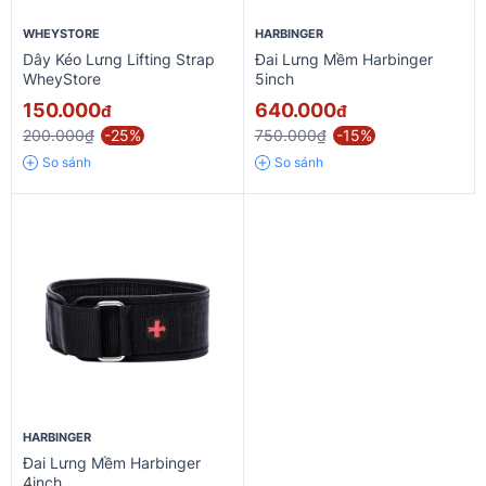
WHEYSTORE
HARBINGER
Dây Kéo Lưng Lifting Strap
Đai Lưng Mềm Harbinger
WheyStore
5inch
150.000
640.000
đ
đ
200.000₫
-25%
750.000₫
-15%
So sánh
So sánh
HARBINGER
Đai Lưng Mềm Harbinger
4inch