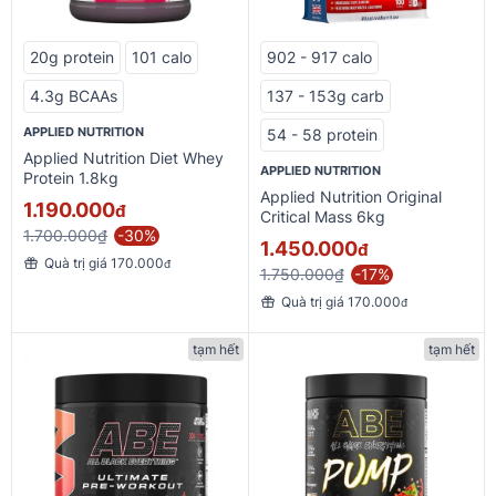
20g protein
101 calo
902 - 917 calo
4.3g BCAAs
137 - 153g carb
APPLIED NUTRITION
54 - 58 protein
Applied Nutrition Diet Whey
APPLIED NUTRITION
Protein 1.8kg
Applied Nutrition Original
1.190.000
đ
Critical Mass 6kg
1.700.000₫
-30%
1.450.000
đ
Quà trị giá 170.000
đ
1.750.000₫
-17%
Quà trị giá 170.000
đ
tạm hết
tạm hết