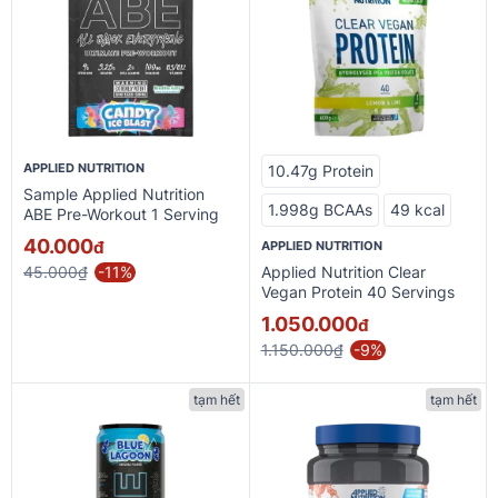
APPLIED NUTRITION
10.47g Protein
Sample Applied Nutrition
1.998g BCAAs
49 kcal
ABE Pre-Workout 1 Serving
40.000
đ
APPLIED NUTRITION
45.000₫
-11%
Applied Nutrition Clear
Vegan Protein 40 Servings
1.050.000
đ
1.150.000₫
-9%
tạm hết
tạm hết