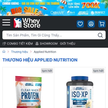
COMBO TIẾT KIỆM
SHOWROOM
GIỚI THIỆU
Thương hiệu
Applied Nutrition
THƯƠNG HIỆU APPLIED NUTRITION
tạm hết
tạm hết