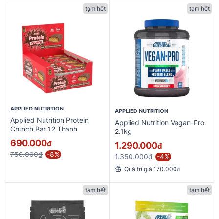
tạm hết
tạm hết
APPLIED NUTRITION
APPLIED NUTRITION
Applied Nutrition Protein
Applied Nutrition Vegan-Pro
Crunch Bar 12 Thanh
2.1kg
690.000
đ
1.290.000
đ
750.000₫
-8%
1.350.000₫
-4%
Quà trị giá 170.000
đ
tạm hết
tạm hết