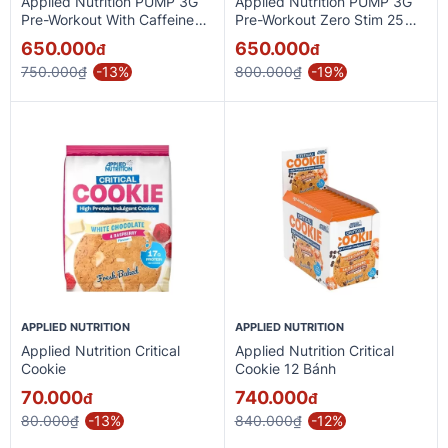
Applied Nutrition PUMP 3G
Applied Nutrition PUMP 3G
Pre-Workout With Caffeine
Pre-Workout Zero Stim 25
25 Servings
Servings
650.000
650.000
đ
đ
750.000₫
-13%
800.000₫
-19%
APPLIED NUTRITION
APPLIED NUTRITION
Applied Nutrition Critical
Applied Nutrition Critical
Cookie
Cookie 12 Bánh
70.000
740.000
đ
đ
80.000₫
-13%
840.000₫
-12%