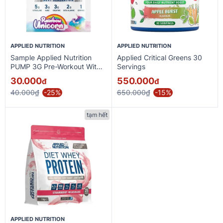
APPLIED NUTRITION
APPLIED NUTRITION
Sample Applied Nutrition
Applied Critical Greens 30
PUMP 3G Pre-Workout With
Servings
Caffeine
30.000
550.000
đ
đ
40.000₫
-25%
650.000₫
-15%
tạm hết
APPLIED NUTRITION