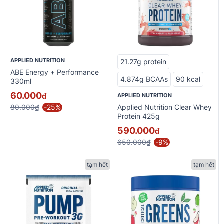
APPLIED NUTRITION
21.27g protein
ABE Energy + Performance
4.874g BCAAs
90 kcal
330ml
60.000
đ
APPLIED NUTRITION
80.000₫
-25%
Applied Nutrition Clear Whey
Protein 425g
590.000
đ
650.000₫
-9%
tạm hết
tạm hết