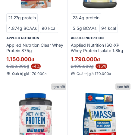
21.27g protein
23.4g protein
4.874g BCAAs
90 kcal
5.5g BCAAs
94 kcal
APPLIED NUTRITION
APPLIED NUTRITION
Applied Nutrition Clear Whey
Applied Nutrition ISO-XP
Protein 875g
Whey Protein Isolate 1.8kg
1.150.000
1.790.000
đ
đ
1.200.000₫
-4%
2.100.000₫
-15%
Quà trị giá 170.000
Quà trị giá 170.000
đ
đ
tạm hết
tạm hết