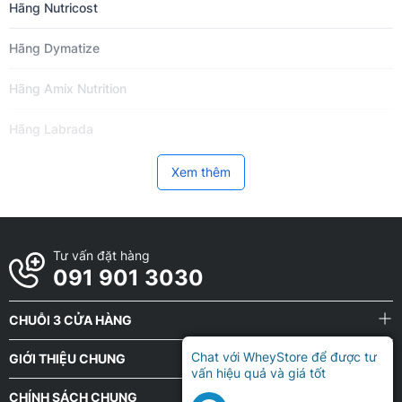
Hãng Nutricost
Hãng Dymatize
Hãng Amix Nutrition
Hãng Labrada
Hãng Now Foods
Xem thêm
Hãng BPI Sports
Hãng VitaXtrong
Tư vấn đặt hàng
091 901 3030
Hãng BiotechUSA
CHUỖI 3 CỬA HÀNG
Hãng PVL
Chat với WheyStore để được tư
GIỚI THIỆU CHUNG
Hãng Z Nutrition
vấn hiệu quả và giá tốt
CHÍNH SÁCH CHUNG