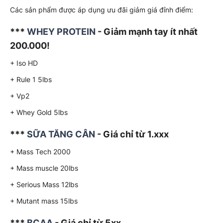
Các sản phẩm được áp dụng ưu đãi giảm giá đỉnh điểm:
***
WHEY PROTEIN
- Giảm mạnh tay ít nhất
200.000!
+ Iso HD
+ Rule 1 5lbs
+ Vp2
+ Whey Gold 5lbs
***
SỮA TĂNG CÂN
- Giá chỉ từ 1.xxx
+ Mass Tech 2000
+ Mass muscle 20lbs
+ Serious Mass 12lbs
+ Mutant mass 15lbs
***
BCAA
- Giá chỉ từ 5xx