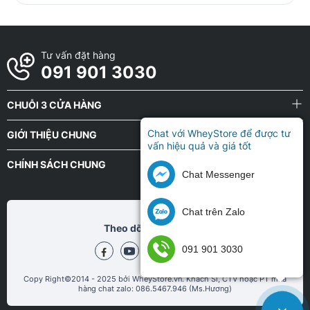
Tư vấn đặt hàng
091 901 3030
CHUỖI 3 CỬA HÀNG
Chat với WheyStore để được tư
GIỚI THIỆU CHUNG
vấn hiệu quả và giá tốt
CHÍNH SÁCH CHUNG
Chat Messenger
Chat trên Zalo
Theo dõi chũng tôi tại
091 901 3030
Copy Right©2014 - 2025 bởi WheyStore.vn. Khách Sỉ, CTV hoặc PT mua
hàng chat zalo: 086.5467.946 (Ms.Hương)