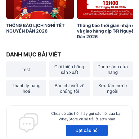
THÔNG BÁO LỊCH NGHỈ TẾT
Thông báo thời gian nhận đơ
NGUYÊN ĐÁN 2026
và giao hàng dịp Tết Nguyên
Đán 2026
DANH MỤC BÀI VIẾT
Giới thiệu hãng
Danh sách cửa
test
sản xuất
hàng
Thanh lý hàng
Báo chí viết về
Sưu tầm nước
hoá
chúng tôi
ngoài
Chưa có câu hỏi, hãy gửi câu hỏi của bạn
WheyStore.vn sẽ trả lời sớm nhất
Đặt câu hỏi