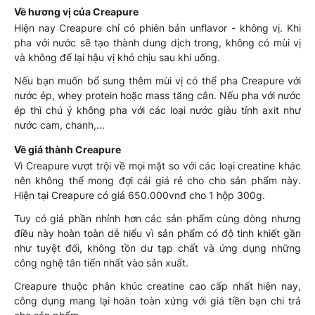
Về hương vị của Creapure
Hiện nay Creapure chỉ có phiên bản unflavor - không vị. Khi
pha với nước sẽ tạo thành dung dịch trong, không có mùi vị
và không để lại hậu vị khó chịu sau khi uống.
Nếu bạn muốn bổ sung thêm mùi vị có thể pha Creapure với
nước ép, whey protein hoặc mass tăng cân. Nếu pha với nước
ép thì chú ý không pha với các loại nước giàu tính axit như
nước cam, chanh,...
Về giá thành Creapure
Vì Creapure vượt trội về mọi mặt so với các loại creatine khác
nên không thể mong đợi cái giá rẻ cho cho sản phẩm này.
Hiện tại Creapure có giá 650.000vnđ cho 1 hộp 300g.
Tuy có giá phần nhỉnh hơn các sản phẩm cùng dòng nhưng
điều này hoàn toàn dễ hiểu vì sản phẩm có độ tinh khiết gần
như tuyệt đối, không tồn dư tạp chất và ứng dụng những
công nghệ tân tiến nhất vào sản xuất.
Creapure thuộc phân khúc creatine cao cấp nhất hiện nay,
công dụng mang lại hoàn toàn xứng với giá tiền bạn chi trả