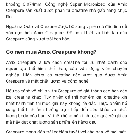
khoảng 0.074mm. Công nghệ Super Micronized của Amix
Creapure sản xuất được phân tử creatine nhỏ gấp hàng chục
lần.
Ngoài ra Ostrovit Creatine được bổ sung vị nên có đặc tính dễ
vón cục hơn Amix Creapure. Độ tinh khiết và tính tan của
Creapure cũng vượt trội hơn hẳn.
Có nên mua Amix Creapure không?
Amix Creapure là lựa chọn creatine tối ưu nhất dành cho
người tập thể hình thể thao, các vận động viên chuyên
nghiệp. Hiện chưa có creatine nào vượt qua được Amix
Creapure về mặt chất lượng và công nghệ.
Nếu so sánh về chi phí thì Creapure có giá thành cao hơn các
loại creatine khác. Tuy nhiên để trải nghiệm loại creatine xịn
nhất hành tinh thì mức giá này không hề đắt. Thực phẩm bổ
sung thể hình ảnh hưởng trực tiếp đến sức khỏe và chất
lượng body của bạn. Vì thế không nên tính toán quá về giá cả
mà hãy đặt chất lượng sản phẩm lên hàng đầu.
Creapure mang đến trải nghiệm tuyệt vời cho bạn về mọi mặt,