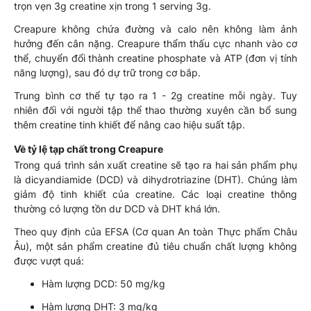
trọn vẹn 3g creatine xịn trong 1 serving 3g.
Creapure không chứa đường và calo nên không làm ảnh
hưởng đến cân nặng. Creapure thẩm thấu cực nhanh vào cơ
thể, chuyển đổi thành creatine phosphate và ATP (đơn vị tính
năng lượng), sau đó dự trữ trong cơ bắp.
Trung bình cơ thể tự tạo ra 1 - 2g creatine mỗi ngày. Tuy
nhiên đối với người tập thể thao thường xuyên cần bổ sung
thêm creatine tinh khiết để nâng cao hiệu suất tập.
Về tỷ lệ tạp chất trong Creapure
Trong quá trình sản xuất creatine sẽ tạo ra hai sản phẩm phụ
là dicyandiamide (DCD) và dihydrotriazine (DHT). Chúng làm
giảm độ tinh khiết của creatine. Các loại creatine thông
thường có lượng tồn dư DCD và DHT khá lớn.
Theo quy định của EFSA (Cơ quan An toàn Thực phẩm Châu
Âu), một sản phẩm creatine đủ tiêu chuẩn chất lượng không
được vượt quá:
Hàm lượng DCD: 50 mg/kg
Hàm lượng DHT: 3 mg/kg