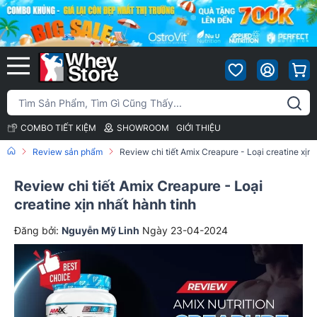
COMBO TIẾT KIỆM
SHOWROOM
GIỚI THIỆU
Review sản phẩm
Review chi tiết Amix Creapure - Loại creatine xịn 
Review chi tiết Amix Creapure - Loại
creatine xịn nhất hành tinh
Đăng bởi:
Nguyễn Mỹ Linh
Ngày 23-04-2024