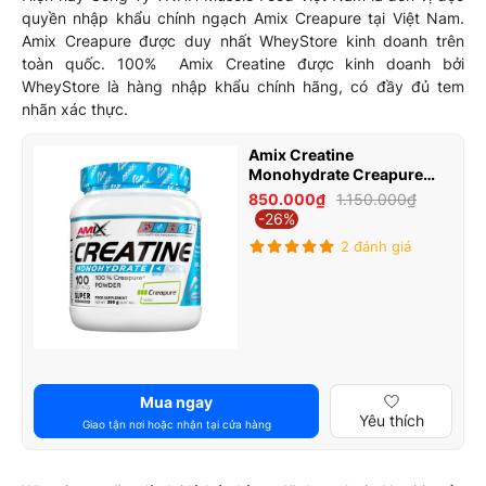
quyền nhập khẩu chính ngạch Amix Creapure tại Việt Nam.
Amix Creapure được duy nhất WheyStore kinh doanh trên
toàn quốc. 100% Amix Creatine được kinh doanh bởi
WheyStore là hàng nhập khẩu chính hãng, có đầy đủ tem
nhãn xác thực.
Amix Creatine
Monohydrate Creapure
300g
850.000₫
1.150.000₫
-26%
2 đánh giá
Mua ngay
Yêu thích
Giao tận nơi hoặc nhận tại cửa hàng