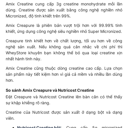
Amix Creatine cung cấp 3g creatine monohydrate mỗi lần
dùng. Creatine được sản xuất bằng công nghệ nghiền nhỏ
Micronized, độ tinh khiết trên 99%.
Amix Creapure là phiên bản vượt trội hơn với 99.99% tinh
khiết, ứng dụng công nghệ siêu nghiền nhỏ Super Micronized.
Creapure tinh khiết hơn về chất lượng, tối ưu hơn về công
nghệ sản xuất. Nếu không quá cân nhắc về chi phí thì
WheyStore khuyên bạn không thể bỏ qua loại creatine xịn
nhất hành tinh này.
Amix Creatine cũng thuộc dòng creatine cao cấp. Lựa chọn
sản phẩm này tiết kiệm hơn vì giá cả mềm và nhiều lần dùng
hơn.
So sánh Amix Creapure và Nutricost Creatine
Đặt Creapure và Nutricost Creatine lên bàn cân có thể thấy
sự khập khiễng rõ ràng.
Creatine của Nutricost được sản xuất ở dạng bột và dạng
viên.
Nutricost Creatine bột
: Cung cấp 5g micronized