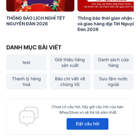
THÔNG BÁO LỊCH NGHỈ TẾT
Thông báo thời gian nhận đơ
NGUYÊN ĐÁN 2026
và giao hàng dịp Tết Nguyên
Đán 2026
DANH MỤC BÀI VIẾT
Giới thiệu hãng
Danh sách cửa
test
sản xuất
hàng
Thanh lý hàng
Báo chí viết về
Sưu tầm nước
hoá
chúng tôi
ngoài
Chưa có câu hỏi, hãy gửi câu hỏi của bạn
WheyStore.vn sẽ trả lời sớm nhất
Đặt câu hỏi