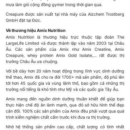
mưa làm gió cộng đồng gymer trong thời gian qua.
Creapure được sản xuất tại nhà máy của Alzchem Trostberg
GmbH đặt tại Đức.
Về thương hiệu Amix Nutrition
Amix Nutrition là thương hiệu trực thuộc tập đoàn The
LargeLife Limited và được thành lập vào năm 2003 tại Châu
Âu. Các sản phẩm của Amix như Amix Creatine, Amix
Creapure, whey protein Amix Gold Isolate,... rất được thị
trường Châu Âu ưa chuộng.
Với bề dày hơn 20 năm hoạt động trong lĩnh vực dinh dưỡng
thể thao, Amix đã cho ra đời 1700+ mã sản phẩm, độ phủ lên
tới hơn 45 quốc gia và vùng lãnh thổ, bao gồm cả những thị
trường nổi tiếng là khó tính như Mỹ và các quốc gia Tây Âu.
Amix mang đến nguồn dinh dưỡng thuần khiết để giúp bạn
thực hiện chế độ ăn lành mạnh, qua đó sở hữu hình thể đẹp
cân đối. 100% các sản phẩm của Amix đều phải vượt qua quá
trình kiểm nghiệm chất cấm trước khi đưa ra thị trường.
Nhờ hệ thống sản phẩm cao cấp, chất lượng có tính nhất