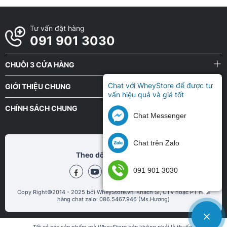
Tư vấn đặt hàng
091 901 3030
CHUỖI 3 CỬA HÀNG
Chat với WheyStore để được tư
GIỚI THIỆU CHUNG
vấn hiệu quả và giá tốt
CHÍNH SÁCH CHUNG
Chat Messenger
Chat trên Zalo
Theo dõi chũng tôi tại
091 901 3030
Copy Right©2014 - 2025 bởi WheyStore.vn. Khách Sỉ, CTV hoặc PT mua
hàng chat zalo: 086.5467.946 (Ms.Hương)