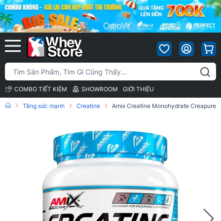
COMBO TIẾT KIỆM
SHOWROOM
GIỚI THIỆU
Tăng sức mạnh
Creatine
Amix Creatine Monohydrate Creapure 