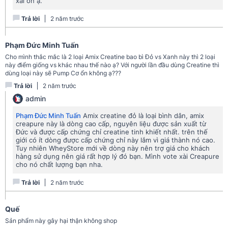
xài ổn ạ.
Amix Creatine Monohydrate Creapure 300g được tối ưu công
Trả lời
2 năm trước
thức nhờ áp dụng công nghệ siêu nghiền nhỏ Super Micronized.
Nhờ đó mà sản phẩm sở hữu những điểm mạnh siêu việt mà
Phạm Đức Minh Tuấn
chưa công thức creatine nào trên thị trường có được.
Cho mình thắc mắc là 2 loại Amix Creatine bao bì Đỏ vs Xanh này thì 2 loại
này điểm giống vs khác nhau thế nào ạ? Với người lần đầu dùng Creatine thì
Quy trình sản xuất tối ưu
dùng loại này sẽ Pump Cơ ổn không ạ???
Amix Creapure được sản xuất trong nhà máy có chứng nhận
Trả lời
2 năm trước
GMP. Nhà máy này được xây dựng chuyên để sản xuất creatine.
admin
Tại đây đặt ra các tiêu chuẩn cao nhất về chất lượng, độ tinh
Phạm Đức Minh Tuấn
Amix creatine đỏ là loại bình dân, amix
khiết và an toàn. Việc sản xuất Creapure được chứng nhận IFS
creapure này là dòng cao cấp, nguyên liệu được sản xuất từ
FOOD, một tiêu chuẩn chất lượng được công nhận bởi “Sáng kiến
Đức và được cấp chứng chỉ creatine tinh khiết nhất. trên thế
​​An toàn Thực phẩm Toàn cầu”.
giới có ít dòng được cấp chứng chỉ này lắm vì giá thành nó cao.
Tuy nhiên WheyStore mới về dòng này nên trợ giá cho khách
hàng sử dụng nên giá rất hợp lý đó bạn. Mình vote xài Creapure
cho nó chất lượng bạn nha.
Trả lời
2 năm trước
Quế
Sản phẩm này gây hại thận không shop