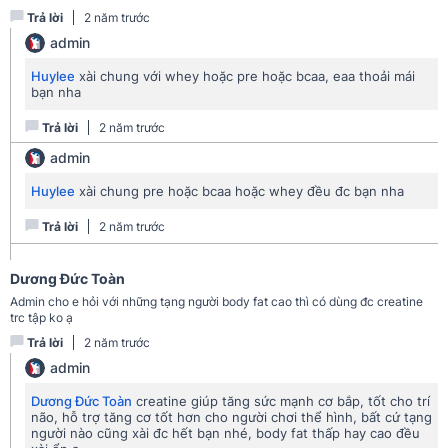
Trả lời
2 năm trước
admin
Creapure là loại creatine duy nhất được sản xuất ở Tây bán cầu.
Huylee
xài chung với whey hoặc pre hoặc bcaa, eaa thoải mái
Vì thế chất lượng sản phẩm phải đáp ứng được tiêu chuẩn
bạn nha
nghiêm ngặt của Đức và Châu Âu. Quy trình sản xuất được giám
Trả lời
2 năm trước
sát liên tục và ghi chép đầy đủ để đảm bảo chất lượng nhất
quán, đáng tin cậy và vượt trội.
admin
Huylee
xài chung pre hoặc bcaa hoặc whey đều đc bạn nha
Trả lời
2 năm trước
Dương Đức Toàn
Admin cho e hỏi với những tạng người body fat cao thì có dùng đc creatine
trc tập ko ạ
Trả lời
2 năm trước
admin
Dương Đức Toàn
creatine giúp tăng sức mạnh cơ bắp, tốt cho trí
não, hỗ trợ tăng cơ tốt hơn cho người chơi thể hình, bất cứ tạng
Nhà máy sản xuất Amix Creapure của Alzchem Trostberg GmbH
người nào cũng xài đc hết bạn nhé, body fat thấp hay cao đều
đặt tại Đức