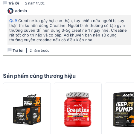
Trả lời
2 năm trước
admin
Quế
Creatine ko gây hại cho thận, tuy nhiên nếu người bị suy
thận thì ko nên dùng Creatine. Người bình thường có tập gym
Dây chuyền sản xuất Amix Creapure khép kín hiện đại
thường xuyên thì nên dùng 3-5g creatine 1 ngày nhé. Creatine
rất tốt cho trí não và cơ bắp. Ad khuyên bạn nên sử dụng
thường xuyên creatine nếu có điều kiện nha.
Chúng tôi sử dụng phương pháp sản xuất tốt nhất và an
toàn nhất để giảm thiểu rủi ro tạo ra các sản phẩm phụ
Trả lời
2 năm trước
không mong muốn. Trong quy trình sản xuất của chúng tôi,
Creapure không thể bị nhiễm DHT (Dihydrotriazine) có hại.
Nguyên liệu dùng để sản xuất Creapure không có nguồn gốc
Sản phẩm cùng thương hiệu
động vật. Vì vậy sản phẩm thân thiện với người ăn thuần chay.
Các nguyên liệu thô cơ bản được sử dụng để sản xuất Creapure
được sản xuất nội bộ và được Alzchem Trostberg GmbH giám
sát chặt chẽ.