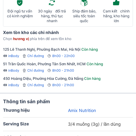
Đội ngũ tư vấn
30 ngày đổi trả
Ship đảm bảo,
Cam kết chính
có kinh nghiệm
hàng, thủ tục
siêu tốc toàn
hãng, kho hàng
nhanh
quốc
lớn
Xem tồn kho các chi nhánh
Chọn
hương vị
phía trên để xem tồn kho
125 Lê Thanh Nghị, Phường Bạch Mai, Hà Nội
Còn hàng
inBody
Chỉ đường
8h00 - 22h00
51 Trần Quốc Hoàn, Phường Tân Sơn Nhất, HCM
Còn hàng
inBody
Chỉ đường
8h00 - 21h00
450 Hoàng Diệu, Phường Hòa Cường, Đà Nẵng
Còn hàng
inBody
Chỉ đường
8h00 - 21h00
Thông tin sản phẩm
Thương hiệu
Amix Nutrition
Serving Size
3/4 muỗng (3g) / lần dùng