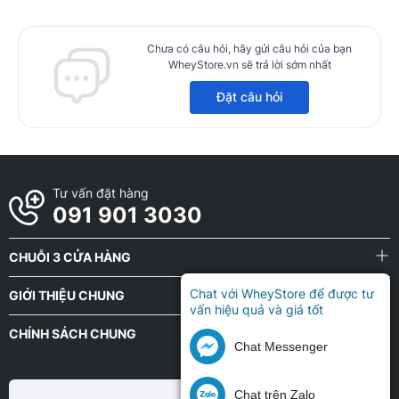
Chưa có câu hỏi, hãy gửi câu hỏi của bạn
WheyStore.vn sẽ trả lời sớm nhất
Đặt câu hỏi
Tư vấn đặt hàng
091 901 3030
CHUỖI 3 CỬA HÀNG
Chat với WheyStore để được tư
GIỚI THIỆU CHUNG
vấn hiệu quả và giá tốt
CHÍNH SÁCH CHUNG
Chat Messenger
Chat trên Zalo