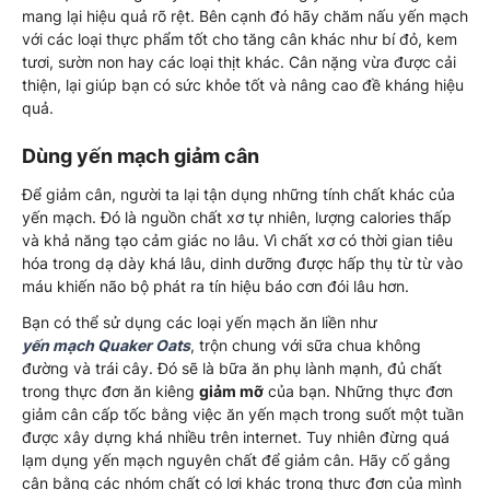
mang lại hiệu quả rõ rệt. Bên cạnh đó hãy chăm nấu yến mạch
với các loại thực phẩm tốt cho tăng cân khác như bí đỏ, kem
tươi, sườn non hay các loại thịt khác. Cân nặng vừa được cải
thiện, lại giúp bạn có sức khỏe tốt và nâng cao đề kháng hiệu
quả.
Dùng yến mạch giảm cân
Để giảm cân, người ta lại tận dụng những tính chất khác của
yến mạch. Đó là nguồn chất xơ tự nhiên, lượng calories thấp
và khả năng tạo cảm giác no lâu. Vì chất xơ có thời gian tiêu
hóa trong dạ dày khá lâu, dinh dưỡng được hấp thụ từ từ vào
máu khiến não bộ phát ra tín hiệu báo cơn đói lâu hơn.
Bạn có thể sử dụng các loại yến mạch ăn liền như
yến mạch Quaker Oats
, trộn chung với sữa chua không
đường và trái cây. Đó sẽ là bữa ăn phụ lành mạnh, đủ chất
trong thực đơn ăn kiêng
giảm mỡ
của bạn. Những thực đơn
giảm cân cấp tốc bằng việc ăn yến mạch trong suốt một tuần
được xây dựng khá nhiều trên internet. Tuy nhiên đừng quá
lạm dụng yến mạch nguyên chất để giảm cân. Hãy cố gắng
cân bằng các nhóm chất có lợi khác trong thực đơn của mình