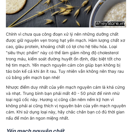
Chính vì chưa qua công đoạn xử lý nên những dưỡng chất
được giữ nguyên vẹn trong hạt yến mạch. Hàm lượng chất xơ
cao, giàu protein, khoáng chất có lợi cho hệ tiêu hóa. Loại
"siêu thực phẩm" này có thể làm giảm nồng độ cholesterol
trong máu, kiểm soát đường huyết ổn định, đặc biệt tốt cho
hệ tim mạch. Yến mạch nguyên cám còn giúp bạn không bị
táo bón kể cả khi ăn ít rau. Tuy nhiên vẫn không nên thay rau
củ bằng yến mạch bạn nhé!
Nhược điểm duy nhất của yến mạch nguyên cám là khá cứng
và nhạt. Trung bình bạn phải mất 40 - 50 phút để ninh nhừ
loại ngũ cốc này. Hương vị cũng cần nêm nếm kỹ hơn vì
không phải ai cũng thích vị nguyên bản của yến mạch nguyên
cám. Khi sử dụng loại này, hãy chắc chắn bạn có đủ thời gian
nấu để món ăn ngon miệng nhất.
Yến mạch nguyên chất