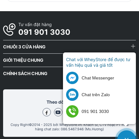
Tư vấn đặt hàng
091 901 3030
CHUỖI 3 CỬA HÀNG
Chat với WheyStore để được tư
GIỚI THIỆU CHUNG
vấn hiệu quả và giá tốt
CHÍNH SÁCH CHUNG
Chat Messenger
Chat trên Zalo
Theo dõi chũng tôi tại
091 901 3030
Copy Right©2014 - 2025 bởi WheyStore.vn. Khách Sỉ, CTV hoặc PT mua
hàng chat zalo: 086.5467.946 (Ms.Hương)