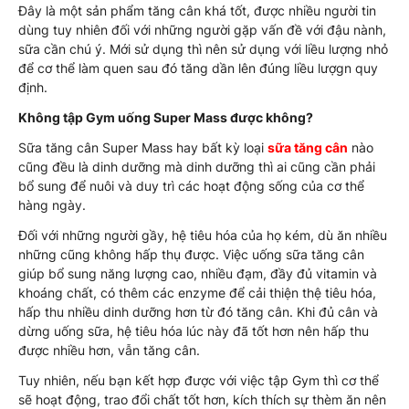
Đây là một sản phẩm tăng cân khá tốt, được nhiều người tin
dùng tuy nhiên đối với những người gặp vấn đề với đậu nành,
sữa cần chú ý. Mới sử dụng thì nên sử dụng với liều lượng nhỏ
để cơ thể làm quen sau đó tăng dần lên đúng liều lượgn quy
định.
Không tập Gym uống Super Mass được không?
Sữa tăng cân Super Mass hay bất kỳ loại
sữa tăng cân
nào
cũng đều là dinh dưỡng mà dinh dưỡng thì ai cũng cần phải
bổ sung để nuôi và duy trì các hoạt động sống của cơ thể
hàng ngày.
Đối với những người gầy, hệ tiêu hóa của họ kém, dù ăn nhiều
những cũng không hấp thụ được. Việc uống sữa tăng cân
giúp bổ sung năng lượng cao, nhiều đạm, đầy đủ vitamin và
khoáng chất, có thêm các enzyme để cải thiện thệ tiêu hóa,
hấp thu nhiều dinh dưỡng hơn từ đó tăng cân. Khi đủ cân và
dừng uống sữa, hệ tiêu hóa lúc này đã tốt hơn nên hấp thu
được nhiều hơn, vẫn tăng cân.
Tuy nhiên, nếu bạn kết hợp được với việc tập Gym thì cơ thể
sẽ hoạt động, trao đổi chất tốt hơn, kích thích sự thèm ăn nên