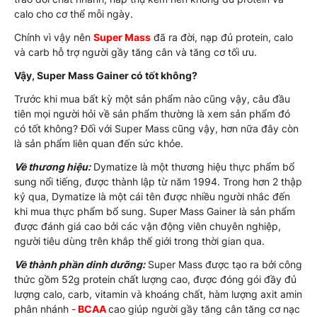
calo cho cơ thể mỗi ngày.
Chính vì vậy nên
Super Mass
đã ra đời, nạp đủ protein, calo
và carb hỗ trợ người gầy tăng cân và tăng cơ tối ưu.
Vậy, Super Mass Gainer có tốt không?
Trước khi mua bất kỳ một sản phẩm nào cũng vậy, câu đầu
tiên mọi người hỏi về sản phẩm thường là xem sản phẩm đó
có tốt không? Đối với Super Mass cũng vậy, hơn nữa đây còn
là sản phẩm liên quan đến sức khỏe.
Về thương hiệu:
Dymatize là một thương hiệu thực phẩm bổ
sung nổi tiếng, được thành lập từ năm 1994. Trong hơn 2 thập
kỷ qua, Dymatize là một cái tên được nhiều người nhắc đến
khi mua thực phẩm bổ sung. Super Mass Gainer là sản phẩm
được đánh giá cao bởi các vận động viên chuyên nghiệp,
người tiêu dùng trên khắp thế giới trong thời gian qua.
Về thành phần dinh dưỡng:
Super Mass được tạo ra bởi công
thức gồm 52g protein chất lượng cao, được đóng gói đầy đủ
lượng calo, carb, vitamin và khoáng chất, hàm lượng axit amin
phân nhánh -
BCAA
cao giúp người gầy tăng cân tăng cơ nạc