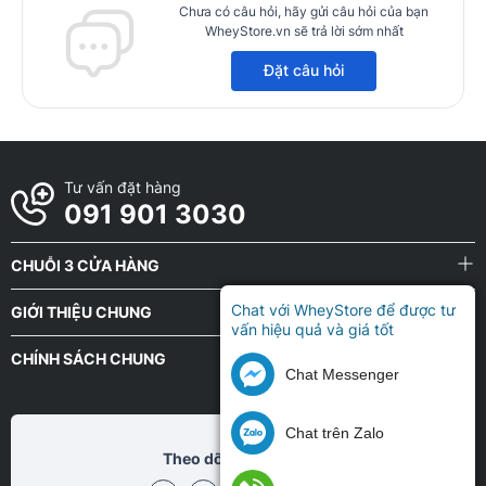
Chưa có câu hỏi, hãy gửi câu hỏi của bạn
WheyStore.vn sẽ trả lời sớm nhất
Đặt câu hỏi
Tư vấn đặt hàng
091 901 3030
CHUỖI 3 CỬA HÀNG
Chat với WheyStore để được tư
GIỚI THIỆU CHUNG
vấn hiệu quả và giá tốt
CHÍNH SÁCH CHUNG
Chat Messenger
Chat trên Zalo
Theo dõi chũng tôi tại