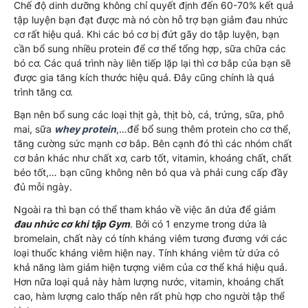
Chế độ dinh dưỡng không chỉ quyết định đến 60-70% kết quả
tập luyện bạn đạt được mà nó còn hỗ trợ bạn giảm đau nhức
cơ rất hiệu quả. Khi các bó cơ bị đứt gãy do tập luyện, bạn
cần bổ sung nhiều protein để cơ thể tổng hợp, sữa chữa các
bó cơ. Các quá trình này liên tiếp lặp lại thì cơ bắp của bạn sẽ
được gia tăng kích thước hiệu quả. Đây cũng chính là quá
trình tăng cơ.
Bạn nên bổ sung các loại thịt gà, thịt bò, cá, trứng, sữa, phô
mai, sữa
whey protein
,…để bổ sung thêm protein cho cơ thể,
tăng cường sức mạnh cơ bắp. Bên cạnh đó thì các nhóm chất
cơ bản khác như chất xơ, carb tốt, vitamin, khoáng chất, chất
béo tốt,… bạn cũng không nên bỏ qua và phải cung cấp đầy
đủ mỗi ngày.
Ngoài ra thì bạn có thể tham khảo về việc ăn dứa để giảm
đau nhức cơ khi tập Gym
. Bởi có 1 enzyme trong dứa là
bromelain, chất này có tính kháng viêm tương đương với các
loại thuốc kháng viêm hiện nay. Tính kháng viêm từ dứa có
khả năng làm giảm hiện tượng viêm của cơ thể khá hiệu quả.
Hơn nữa loại quả này hàm lượng nước, vitamin, khoáng chất
cao, hàm lượng calo thấp nên rất phù hợp cho người tập thể