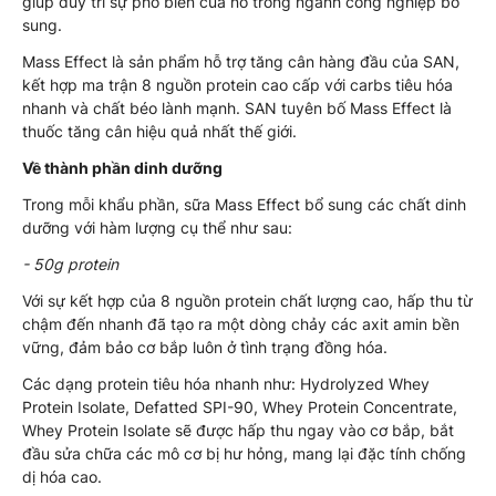
giúp duy trì sự phổ biến của nó trong ngành công nghiệp bổ
sung.
Mass Effect là sản phẩm hỗ trợ tăng cân hàng đầu của SAN,
kết hợp ma trận 8 nguồn protein cao cấp với carbs tiêu hóa
nhanh và chất béo lành mạnh. SAN tuyên bố Mass Effect là
thuốc tăng cân hiệu quả nhất thế giới.
Về thành phần dinh dưỡng
Trong mỗi khẩu phần, sữa Mass Effect bổ sung các chất dinh
dưỡng với hàm lượng cụ thể như sau:
- 50g protein
Với sự kết hợp của 8 nguồn protein chất lượng cao, hấp thu từ
chậm đến nhanh đã tạo ra một dòng chảy các axit amin bền
vững, đảm bảo cơ bắp luôn ở tình trạng đồng hóa.
Các dạng protein tiêu hóa nhanh như: Hydrolyzed Whey
Protein Isolate, Defatted SPI-90, Whey Protein Concentrate,
Whey Protein Isolate sẽ được hấp thu ngay vào cơ bắp, bắt
đầu sửa chữa các mô cơ bị hư hỏng, mang lại đặc tính chống
dị hóa cao.