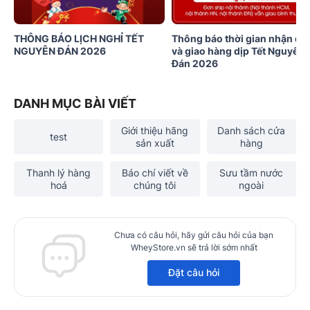
THÔNG BÁO LỊCH NGHỈ TẾT
Thông báo thời gian nhận đơ
NGUYÊN ĐÁN 2026
và giao hàng dịp Tết Nguyên
Đán 2026
DANH MỤC BÀI VIẾT
Giới thiệu hãng
Danh sách cửa
test
sản xuất
hàng
Thanh lý hàng
Báo chí viết về
Sưu tầm nước
hoá
chúng tôi
ngoài
Chưa có câu hỏi, hãy gửi câu hỏi của bạn
WheyStore.vn sẽ trả lời sớm nhất
Đặt câu hỏi