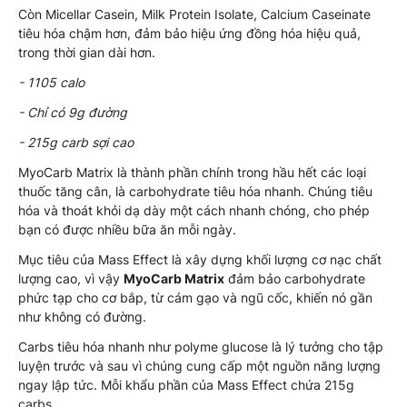
Còn Micellar Casein, Milk Protein Isolate, Calcium Caseinate
tiêu hóa chậm hơn, đảm bảo hiệu ứng đồng hóa hiệu quả,
trong thời gian dài hơn.
- 1105 calo
- Chỉ có 9g đường
- 215g carb sợi cao
MyoCarb Matrix là thành phần chính trong hầu hết các loại
thuốc tăng cân, là carbohydrate tiêu hóa nhanh. Chúng tiêu
hóa và thoát khỏi dạ dày một cách nhanh chóng, cho phép
bạn có được nhiều bữa ăn mỗi ngày.
Mục tiêu của Mass Effect là xây dựng khối lượng cơ nạc chất
lượng cao, vì vậy
MyoCarb Matrix
đảm bảo carbohydrate
phức tạp cho cơ bắp, từ cám gạo và ngũ cốc, khiến nó gần
như không có đường.
Carbs tiêu hóa nhanh như polyme glucose là lý tưởng cho tập
luyện trước và sau vì chúng cung cấp một nguồn năng lượng
ngay lập tức. Mỗi khẩu phần của Mass Effect chứa 215g
carbs.