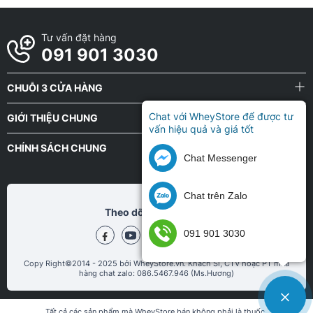
Tư vấn đặt hàng
091 901 3030
CHUỖI 3 CỬA HÀNG
Chat với WheyStore để được tư
GIỚI THIỆU CHUNG
vấn hiệu quả và giá tốt
CHÍNH SÁCH CHUNG
Chat Messenger
Chat trên Zalo
Theo dõi chũng tôi tại
091 901 3030
Copy Right©2014 - 2025 bởi WheyStore.vn. Khách Sỉ, CTV hoặc PT mua
hàng chat zalo: 086.5467.946 (Ms.Hương)
Tất cả các sản phẩm mà WheyStore bán không phải là thuốc,