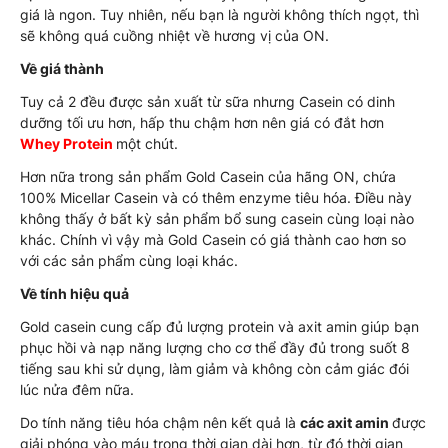
giá là ngon. Tuy nhiên, nếu bạn là người không thích ngọt, thì
sẽ không quá cuồng nhiệt về hương vị của ON.
Về giá thành
Tuy cả 2 đều được sản xuất từ sữa nhưng Casein có dinh
dưỡng tối ưu hơn, hấp thu chậm hơn nên giá có đắt hơn
Whey Protein
một chút.
Hơn nữa trong sản phẩm Gold Casein của hãng ON, chứa
100% Micellar Casein và có thêm enzyme tiêu hóa. Điều này
không thấy ở bất kỳ sản phẩm bổ sung casein cùng loại nào
khác. Chính vì vậy mà Gold Casein có giá thành cao hơn so
với các sản phẩm cùng loại khác.
Về tính hiệu quả
Gold casein cung cấp đủ lượng protein và axit amin giúp bạn
phục hồi và nạp năng lượng cho cơ thể đầy đủ trong suốt 8
tiếng sau khi sử dụng, làm giảm và không còn cảm giác đói
lúc nửa đêm nữa.
Do tính năng tiêu hóa chậm nên kết quả là
các axit amin
được
giải phóng vào máu trong thời gian dài hơn, từ đó thời gian