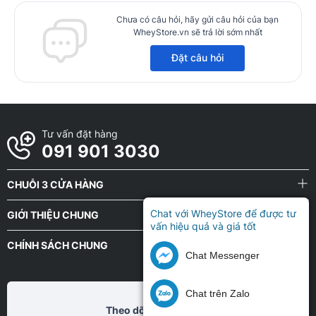
Chưa có câu hỏi, hãy gửi câu hỏi của bạn
WheyStore.vn sẽ trả lời sớm nhất
Đặt câu hỏi
Tư vấn đặt hàng
091 901 3030
CHUỖI 3 CỬA HÀNG
Chat với WheyStore để được tư
GIỚI THIỆU CHUNG
vấn hiệu quả và giá tốt
CHÍNH SÁCH CHUNG
Chat Messenger
Chat trên Zalo
Theo dõi chũng tôi tại