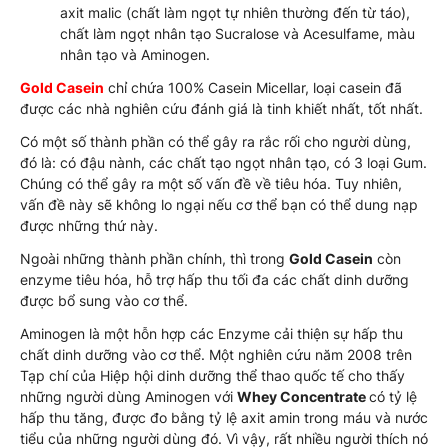
axit malic (chất làm ngọt tự nhiên thường đến từ táo),
chất làm ngọt nhân tạo Sucralose và Acesulfame, màu
nhân tạo và Aminogen.
Gold Casein
chỉ chứa 100% Casein Micellar, loại casein đã
được các nhà nghiên cứu đánh giá là tinh khiết nhất, tốt nhất.
Có một số thành phần có thể gây ra rắc rối cho người dùng,
đó là: có đậu nành, các chất tạo ngọt nhân tạo, có 3 loại Gum.
Chúng có thể gây ra một số vấn đề về tiêu hóa. Tuy nhiên,
vấn đề này sẽ không lo ngại nếu cơ thể bạn có thể dung nạp
được những thứ này.
Ngoài những thành phần chính, thì trong
Gold Casein
còn
enzyme tiêu hóa, hỗ trợ hấp thu tối đa các chất dinh dưỡng
được bổ sung vào cơ thể.
Aminogen là một hỗn hợp các Enzyme cải thiện sự hấp thu
chất dinh dưỡng vào cơ thể. Một nghiên cứu năm 2008 trên
Tạp chí của Hiệp hội dinh dưỡng thể thao quốc tế cho thấy
những người dùng Aminogen với
Whey Concentrate
có tỷ lệ
hấp thu tăng, được đo bằng tỷ lệ axit amin trong máu và nước
tiểu của những người dùng đó. Vì vậy, rất nhiều người thích nó