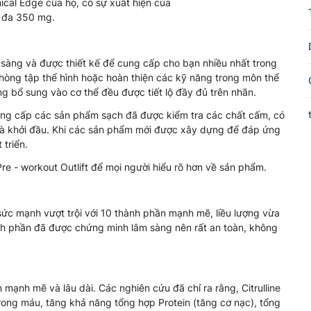
ical Edge của họ, có sự xuất hiện của
i đa 350 mg.
àng và được thiết kế để cung cấp cho bạn nhiều nhất trong
phòng tập thể hình hoặc hoàn thiện các kỹ năng trong môn thể
g bổ sung vào cơ thể đều được tiết lộ đầy đủ trên nhãn.
ung cấp các sản phẩm sạch đã được kiểm tra các chất cấm, có
ỉ là khởi đầu. Khi các sản phẩm mới được xây dựng để đáp ứng
 triển.
re - workout Outlift để mọi người hiểu rõ hơn về sản phẩm.
sức mạnh vượt trội với 10 thành phần mạnh mẽ, liều lượng vừa
nh phần đã được chứng minh lâm sàng nên rất an toàn, không
 mạnh mẽ và lâu dài. Các nghiên cứu đã chỉ ra rằng, Citrulline
rong máu, tăng khả năng tổng hợp Protein (tăng cơ nạc), tổng