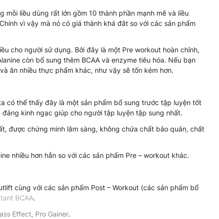
ng mỗi liều dùng rất lớn gồm 10 thành phần mạnh mẽ và liều
. Chính vì vậy mà nó có giá thành khá đắt so với các sản phẩm
t nhiều cho người sử dụng. Bởi đây là một Pre workout hoàn chỉnh,
a Alanine còn bổ sung thêm BCAA và enzyme tiêu hóa. Nếu bạn
và ăn nhiều thực phẩm khác, như vậy sẽ tốn kém hơn.
ta có thể thấy đây là một sản phẩm bổ sung trước tập luyện tốt
, đáng kinh ngạc giúp cho người tập luyện tập sung nhất.
hất, được chứng minh lâm sàng, không chứa chất bảo quản, chất
eine nhiều hơn hẳn so với các sản phẩm Pre – workout khác.
utlift cùng với các sản phẩm Post – Workout (các sản phẩm bổ
tant BCAA
.
ass Effect
,
Pro Gainer
.