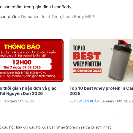
c sản phẩm trong gia đình LeanBody.
c sản phẩm:
Dymatize Joint Tech
,
Lean Body MRP
.
 thời gian nhận đơn và giao
Top 10 best whey protein in C
 Tết Nguyên Đán 2026
2025
February 5th, 2026
January 16th, 2026
Y
REVIEW SẢN PHẨM
 câu hỏi, hãy gửi câu hỏi của bạn WheyStore.vn sẽ trả lời sớm nhất