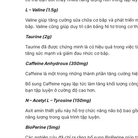
L – Valine (1.5g)
Valine giúp tăng cường sửa chữa cơ bắp và phát triển 
bắp. Valine cũng giúp duy trì cân bằng Ni tơ trong cơ th
Taurine (2g)
Taurine đã được chứng minh là có hiệu quả trong việc t
tăng sức mạnh và giảm đau nhức cơ bắp.
Caffeine Anhydrous (350mg)
Caffeine là một trong những thành phần tăng cường hiệ
Bổ sung Caffeine ngay lập tức làm tăng khối lượng công
bạn tập luyện ở cường độ cao hơn.
N – Acetyl L – Tyrosine (150mg)
Axit amin thiết yếu này hỗ trợ chức năng não bộ bao gồ
năng lượng trong quá trình tập luyện.
BioPerine (5mg)
Các nghiên cứu đã chỉ ra rằng bổ sung BioPerine giúp t