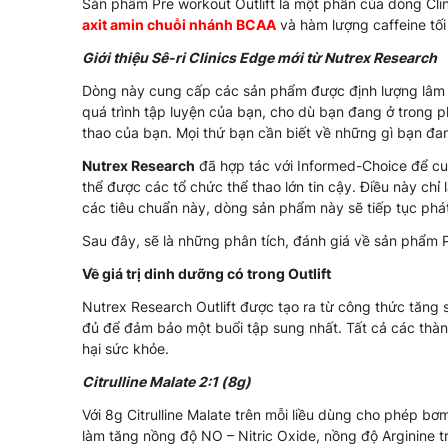
Sản phẩm Pre workout Outlift là một phần của dòng Clin
axit amin chuỗi nhánh BCAA
và hàm lượng caffeine tố
Giới thiệu Sê-ri Clinics Edge mới từ Nutrex Research
Dòng này cung cấp các sản phẩm được định lượng lâm s
quá trình tập luyện của bạn, cho dù bạn đang ở trong 
thao của bạn. Mọi thứ bạn cần biết về những gì bạn đan
Nutrex Research
đã hợp tác với Informed-Choice để c
thể được các tổ chức thể thao lớn tin cậy. Điều này ch
các tiêu chuẩn này, dòng sản phẩm này sẽ tiếp tục phát
Sau đây, sẽ là những phân tích, đánh giá về sản phẩm P
Về giá trị dinh dưỡng có trong Outlift
Nutrex Research Outlift được tạo ra từ công thức tăng 
đủ để đảm bảo một buổi tập sung nhất. Tất cả các thà
hại sức khỏe.
Citrulline Malate 2:1 (8g)
Với 8g Citrulline Malate trên mỗi liều dùng cho phép bơm
làm tăng nồng độ NO – Nitric Oxide, nồng độ Arginine t