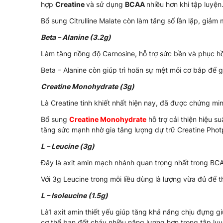
hợp
Creatine
và sử dụng
BCAA
nhiều hơn khi tập luyện
Bổ sung Citrulline Malate còn làm tăng số lần lặp, giảm
Beta – Alanine (3.2g)
Làm tăng nồng độ Carnosine, hỗ trợ sức bền và phục hồi
Beta – Alanine còn giúp trì hoãn sự mệt mỏi cơ bắp để 
Creatine Monohydrate (3g)
Là Creatine tinh khiết nhất hiện nay, đã được chứng mi
Bổ sung
Creatine Monohydrate
hỗ trợ cải thiện hiệu s
tăng sức mạnh nhờ gia tăng lượng dự trữ Creatine Phot
L – Leucine (3g)
Đây là axit amin mạch nhánh quan trọng nhất trong BCA
Với 3g Leucine trong mỗi liều dùng là lượng vừa đủ để t
L – Isoleucine (1.5g)
Là1 axit amin thiết yếu giúp tăng khả năng chịu đựng g
cơ thể bạn đốt cháy nhiều năng lượng hơn trong tập luy