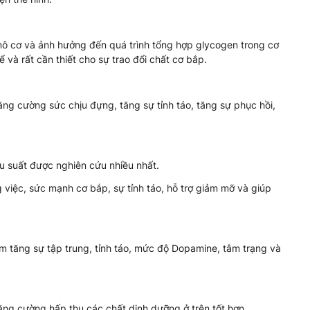
mô cơ và ảnh hưởng đến quá trình tổng hợp glycogen trong cơ
ể và rất cần thiết cho sự trao đổi chất cơ bắp.
ăng cường sức chịu đựng, tăng sự tỉnh táo, tăng sự phục hồi,
u suất được nghiên cứu nhiều nhất.
 việc, sức mạnh cơ bắp, sự tỉnh táo, hỗ trợ giảm mỡ và giúp
m tăng sự tập trung, tỉnh táo, mức độ Dopamine, tâm trạng và
ăng cường hấp thụ các chất dinh dưỡng ở trên tốt hơn.