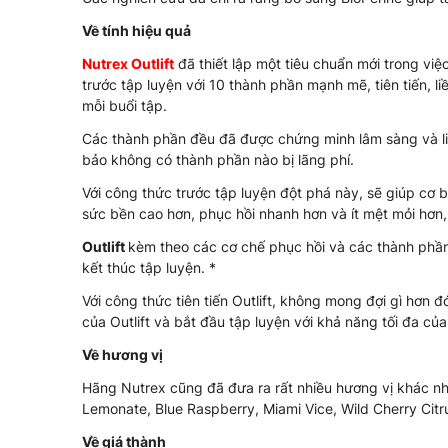
Về tính hiệu quả
Nutrex Outlift
đã thiết lập một tiêu chuẩn mới trong vi
trước tập luyện với 10 thành phần mạnh mẽ, tiên tiến,
mỗi buổi tập.
Các thành phần đều đã được chứng minh lâm sàng và li
bảo không có thành phần nào bị lãng phí.
Với công thức trước tập luyện đột phá này, sẽ giúp cơ
sức bền cao hơn, phục hồi nhanh hơn và ít mệt mỏi hơn
Outlift
kèm theo các cơ chế phục hồi và các thành phần 
kết thúc tập luyện. *
Với công thức tiên tiến Outlift, không mong đợi gì hơn đ
của Outlift và bắt đầu tập luyện với khả năng tối đa của
Về hương vị
Hãng Nutrex cũng đã đưa ra rất nhiều hương vị khác nha
Lemonate, Blue Raspberry, Miami Vice, Wild Cherry Citru
Về giá thành