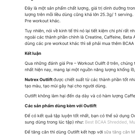
Đây là một sản phẩm chất lượng, giá trị dinh dưỡng tro
lượng trên mỗi liều dùng cũng khá lớn 25.3g/ 1 serving
Pre workout khác.
Tuy nhiên, nói về kinh tế thì nó lại tiết kiệm chi phí rấ
ngoài các thành phần chính là Creatine, Caffeine, Bet
dùng các pre workout khác thì sẽ phải mua thêm BCAA 
Kết luận
Qua những đánh giá Pre – Workout Oulift ở trên, chúng 
nhất hiện nay, mang lại một nguồn năng lượng khổng lồ
Nutrex Outlift
được chiết suất từ các thành phần tốt n
tạo màu, tạo mùi gây hại cho người dùng.
Outlift không làm hại đến dạ dày và có hàm lượng Caff
Các sản phẩm dùng kèm với Outlift
Để có kết quả tập luyện tốt nhất, bạn có thể sử dụng O
sung dùng trong lúc tập) như:
Best BCAA Shredded
,
Mu
Để tăng cân thì dùng Outlift kết hợp với
sữa tăng cân M