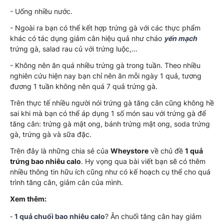
- Uống nhiều nước.
- Ngoài ra bạn có thể kết hợp trứng gà với các thực phẩm
khác có tác dụng giảm cân hiệu quả như cháo
yến mạch
trứng gà, salad rau củ với trứng luộc,...
- Không nên ăn quá nhiều trứng gà trong tuần. Theo nhiều
nghiên cứu hiện nay bạn chỉ nên ăn mỗi ngày 1 quả, tương
đương 1 tuần không nên quá 7 quả trứng gà.
Trên thực tế nhiều người nói trứng gà tăng cân cũng không hề
sai khi mà bạn có thể áp dụng 1 số món sau với trứng gà để
tăng cân: trứng gà mật ong, bánh trứng mật ong, soda trứng
gà, trứng gà và sữa đặc.
Trên đây là những chia sẻ của
Wheystore
về chủ đề
1 quả
trứng bao nhiêu calo
. Hy vọng qua bài viết bạn sẽ có thêm
nhiều thông tin hữu ích cũng như có kế hoạch cụ thể cho quá
trình tăng cân, giảm cân của mình.
Xem thêm:
-
1 quả chuối bao nhiêu calo
? Ăn chuối tăng cân hay giảm