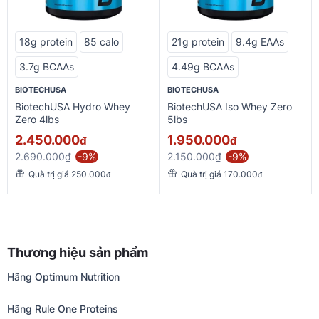
18g protein
85 calo
21g protein
9.4g EAAs
3.7g BCAAs
4.49g BCAAs
BIOTECHUSA
BIOTECHUSA
BiotechUSA Hydro Whey
BiotechUSA Iso Whey Zero
Zero 4lbs
5lbs
2.450.000
1.950.000
đ
đ
2.690.000₫
-9%
2.150.000₫
-9%
Quà trị giá 250.000
Quà trị giá 170.000
đ
đ
Thương hiệu sản phẩm
Hãng Optimum Nutrition
Hãng Rule One Proteins