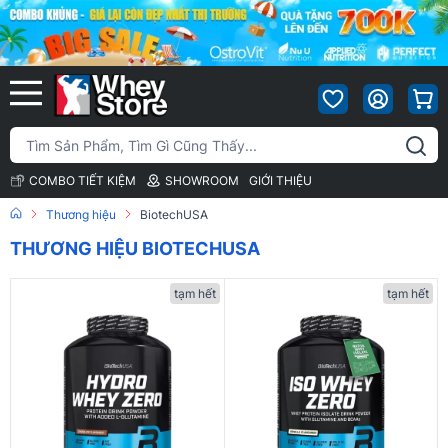
COMBO TIẾT KIỆM
SHOWROOM
GIỚI THIỆU
Thương hiệu
BiotechUSA
THƯƠNG HIỆU BIOTECHUSA
tạm hết
tạm hết