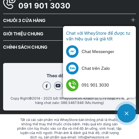
091 901 3030
Hãng BiotechUSA
CHUỖI 3 CỬA HÀNG
Hãng PVL
Chat với WheyStore để được tư
GIỚI THIỆU CHUNG
Hãng Z Nutrition
vấn hiệu quả và giá tốt
CHÍNH SÁCH CHUNG
Chat Messenger
Hãng REDCON1
Hãng MHP Strong
Chat trên Zalo
Theo dõi chũng tôi tại
Hãng Muscletech
091 901 3030
Hãng Nutrex Research
Copy Right©2014 - 2025 bởi WheyStore.vn. Khách Sỉ, CTV hoặc PT mua
hàng chat zalo: 086.5467.946 (Ms.Hương)
Hãng Repp Sports
Tất cả các sản phẩm mà WheyStore bán không phải là thuốc,
Hãng JNX sports
không thể thay thế thuốc chữa bệnh. Hiệu quả khi dùng sản
phẩm còn tùy thuộc vào cơ địa và chế độ ăn uống, sinh hoạt, tập
luyện của mỗi người. Phản ánh & đánh giá thái độ, chất lượng
Hãng OstroVit
dịch vụ, sản phẩm qua email: info@wheystore.vn