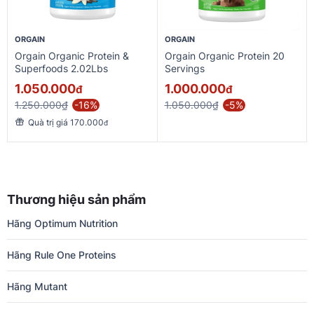
ORGAIN
ORGAIN
Orgain Organic Protein &
Orgain Organic Protein 20
Superfoods 2.02Lbs
Servings
1.050.000
1.000.000
đ
đ
1.250.000₫
-16%
1.050.000₫
-5%
Quà trị giá 170.000
đ
Thương hiệu sản phẩm
Hãng Optimum Nutrition
Hãng Rule One Proteins
Hãng Mutant