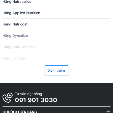
Hãng Nutrabolics
Hãng Applied Nutrition
Hãng Nutricost
Hãng Dymatize
Hãng Amix Nutrition
Hãng Labrada
Hãng Now Foods
Xem thêm
Hãng BPI Sports
Hãng VitaXtrong
Tư vấn đặt hàng
091 901 3030
Hãng BiotechUSA
CHUỖI 3 CỬA HÀNG