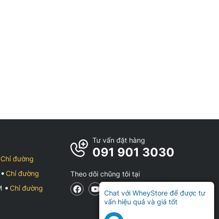
Tư vấn đặt hàng
091 901 3030
Chỉ đường
Chỉ đường
Theo dõi chũng tôi tại
CM
Chỉ đường
Chat với WheyStore để được tư
vấn hiệu quả và giá tốt