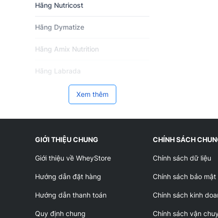
Hãng Nutricost
Hãng Dymatize
Hãng Amix Nutrition
Hãng Labrada
Hãng Now Foods
Xem thêm
Hãng BPI Sports
Hãng VitaXtrong
GIỚI THIỆU CHUNG
CHÍNH SÁCH CHU
Giới thiệu về WheyStore
Chính sách dữ liệu
Hãng BiotechUSA
Hướng dẫn đặt hàng
Chính sách bảo mật
Hãng PVL
Hướng dẫn thanh toán
Chính sách kinh doa
Hãng Z Nutrition
Quy định chung
Chính sách vận chu