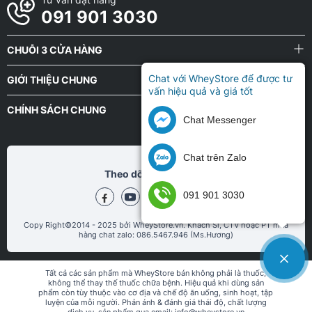
091 901 3030
Hãng BiotechUSA
CHUỖI 3 CỬA HÀNG
Hãng PVL
Chat với WheyStore để được tư
GIỚI THIỆU CHUNG
Hãng Z Nutrition
vấn hiệu quả và giá tốt
CHÍNH SÁCH CHUNG
Chat Messenger
Hãng REDCON1
Hãng MHP Strong
Chat trên Zalo
Theo dõi chũng tôi tại
Hãng Muscletech
091 901 3030
Hãng Nutrex Research
Copy Right©2014 - 2025 bởi WheyStore.vn. Khách Sỉ, CTV hoặc PT mua
hàng chat zalo: 086.5467.946 (Ms.Hương)
Hãng Repp Sports
Tất cả các sản phẩm mà WheyStore bán không phải là thuốc,
Hãng JNX sports
không thể thay thế thuốc chữa bệnh. Hiệu quả khi dùng sản
phẩm còn tùy thuộc vào cơ địa và chế độ ăn uống, sinh hoạt, tập
luyện của mỗi người. Phản ánh & đánh giá thái độ, chất lượng
Hãng OstroVit