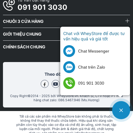
091 901 3030
Hãng BiotechUSA
CHUỖI 3 CỬA HÀNG
Hãng PVL
Chat với WheyStore để được tư
GIỚI THIỆU CHUNG
Hãng Z Nutrition
vấn hiệu quả và giá tốt
CHÍNH SÁCH CHUNG
Chat Messenger
Hãng REDCON1
Hãng MHP Strong
Chat trên Zalo
Theo dõi chũng tôi tại
Hãng Muscletech
091 901 3030
Hãng Nutrex Research
Copy Right©2014 - 2025 bởi WheyStore.vn. Khách Sỉ, CTV hoặc PT mua
hàng chat zalo: 086.5467.946 (Ms.Hương)
Hãng Repp Sports
Tất cả các sản phẩm mà WheyStore bán không phải là thuốc,
Hãng JNX sports
không thể thay thế thuốc chữa bệnh. Hiệu quả khi dùng sản
phẩm còn tùy thuộc vào cơ địa và chế độ ăn uống, sinh hoạt, tập
luyện của mỗi người. Phản ánh & đánh giá thái độ, chất lượng
Hãng OstroVit