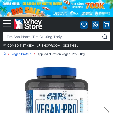
COMBO TIẾT KIỆM
SHOWROOM
GIỚI THIỆU
Vegan Protein
Applied Nutrition Vegan-Pro 2.1kg