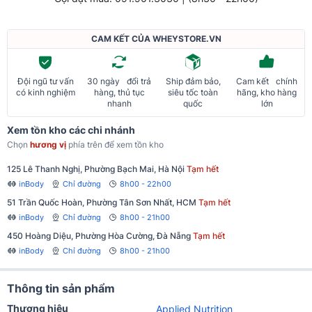
CAM KẾT CỦA WHEYSTORE.VN
Đội ngũ tư vấn
30 ngày đổi trả
Ship đảm bảo,
Cam kết chính
có kinh nghiệm
hàng, thủ tục
siêu tốc toàn
hãng, kho hàng
nhanh
quốc
lớn
Xem tồn kho các chi nhánh
Chọn
hương vị
phía trên để xem tồn kho
125 Lê Thanh Nghị, Phường Bạch Mai, Hà Nội
Tạm hết
inBody
Chỉ đường
8h00 - 22h00
51 Trần Quốc Hoàn, Phường Tân Sơn Nhất, HCM
Tạm hết
inBody
Chỉ đường
8h00 - 21h00
450 Hoàng Diệu, Phường Hòa Cường, Đà Nẵng
Tạm hết
inBody
Chỉ đường
8h00 - 21h00
Thông tin sản phẩm
Thương hiệu
Applied Nutrition