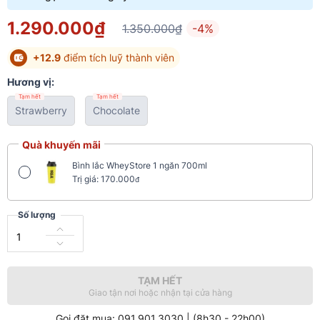
1.290.000₫
1.350.000₫
-4%
+12.9
điểm tích luỹ thành viên
Hương vị:
Tạm hết
Tạm hết
Strawberry
Chocolate
Quà khuyến mãi
Bình lắc WheyStore 1 ngăn 700ml
Trị giá: 170.000
đ
Số lượng
TẠM HẾT
Giao tận nơi hoặc nhận tại cửa hàng
Gọi đặt mua: 091.901.3030 | (8h30 - 22h00)