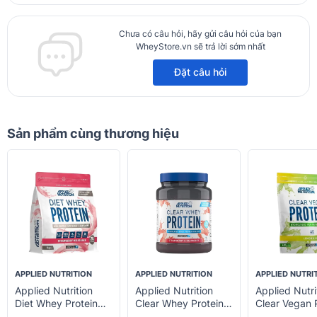
Chưa có câu hỏi, hãy gửi câu hỏi của bạn
WheyStore.vn sẽ trả lời sớm nhất
Đặt câu hỏi
Sản phẩm cùng thương hiệu
APPLIED NUTRITION
APPLIED NUTRITION
APPLIED NUTRI
Applied Nutrition
Applied Nutrition
Applied Nutri
Diet Whey Protein
Clear Whey Protein
Clear Vegan 
1kg
425g
40 Servings