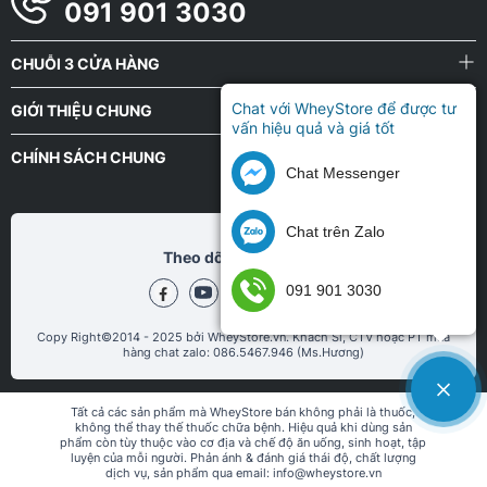
091 901 3030
CHUỖI 3 CỬA HÀNG
Chat với WheyStore để được tư
GIỚI THIỆU CHUNG
vấn hiệu quả và giá tốt
CHÍNH SÁCH CHUNG
Chat Messenger
Chat trên Zalo
Theo dõi chũng tôi tại
091 901 3030
Copy Right©2014 - 2025 bởi WheyStore.vn. Khách Sỉ, CTV hoặc PT mua
hàng chat zalo: 086.5467.946 (Ms.Hương)
Tất cả các sản phẩm mà WheyStore bán không phải là thuốc,
không thể thay thế thuốc chữa bệnh. Hiệu quả khi dùng sản
phẩm còn tùy thuộc vào cơ địa và chế độ ăn uống, sinh hoạt, tập
luyện của mỗi người. Phản ánh & đánh giá thái độ, chất lượng
dịch vụ, sản phẩm qua email: info@wheystore.vn