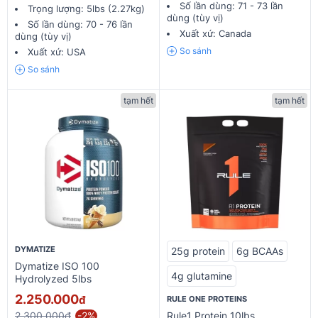
Số lần dùng:
71 - 73 lần
Trọng lượng:
5lbs (2.27kg)
dùng (tùy vị)
Số lần dùng:
70 - 76 lần
Xuất xứ:
Canada
dùng (tùy vị)
So sánh
Xuất xứ:
USA
So sánh
tạm hết
tạm hết
DYMATIZE
25g protein
6g BCAAs
Dymatize ISO 100
4g glutamine
Hydrolyzed 5lbs
2.250.000
đ
RULE ONE PROTEINS
2.300.000₫
-2%
Rule1 Protein 10lbs