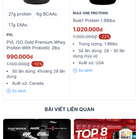
RULE ONE PROTEINS
27g protein
6g BCAAs
Rule1 Protein 1.98lbs
17g EAAs
1.020.000
đ
PVL
1.300.000₫
-22%
PVL ISO Gold Premium Whey
Trọng lượng:
1.98lbs
Protein With Probiotic 2lbs
Số lần dùng:
28 - 30 lần
990.000
dùng (tùy vị)
đ
Xuất xứ:
USA
1.100.000₫
-10%
So sánh
Số lần dùng:
Khoảng 29 lần
dùng
Xuất xứ:
Canada
So sánh
BÀI VIẾT LIÊN QUAN