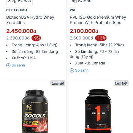
3.7g BCAAs
6g BCAAs
BIOTECHUSA
PVL
BiotechUSA Hydro Whey
PVL ISO Gold Premium Whey
Zero 4lbs
Protein With Probiotic 5lbs
2.450.000
2.100.000
đ
đ
2.690.000₫
-9%
2.500.000₫
-16%
Trọng lượng:
4lbs (1.8kg)
Trọng lượng:
5lbs (2.27kg)
Số lần dùng:
82 lần dùng
Số lần dùng:
70 - 73 lần
dùng (tùy vị)
Xuất xứ:
USA
Xuất xứ:
Canada
So sánh
So sánh
tạm hết
tạm hết