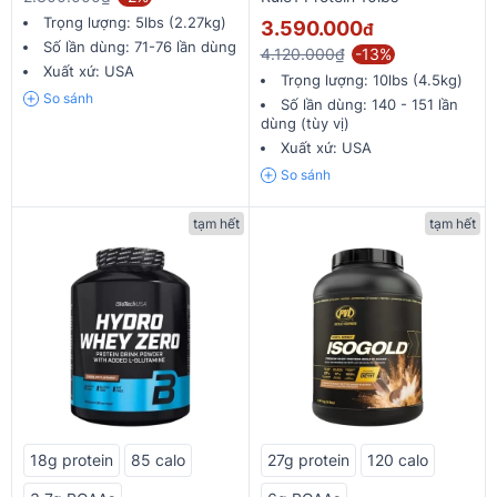
Trọng lượng:
5lbs (2.27kg)
3.590.000
đ
Số lần dùng:
71-76 lần dùng
4.120.000₫
-13%
Xuất xứ:
USA
Trọng lượng:
10lbs (4.5kg)
So sánh
Số lần dùng:
140 - 151 lần
dùng (tùy vị)
Xuất xứ:
USA
So sánh
tạm hết
tạm hết
18g protein
85 calo
27g protein
120 calo