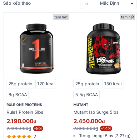
Sắp xếp theo
Mặc Định
tạm hết
tạm hết
25g protein
120 kcal
25g protein
130 kcal
6g BCAA
5.5g BCAA
RULE ONE PROTEINS
MUTANT
Rule1 Protein 5lbs
Mutant Iso Surge 5lbs
2.190.000
2.450.000
đ
đ
2.400.000₫
-9%
2.860.000₫
-14%
Trọng lượng:
5lbs (2.27kg)
2