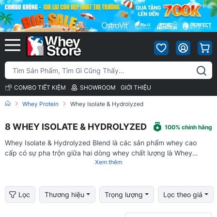
COMBO TIẾT KIỆM
SHOWROOM
GIỚI THIỆU
Whey Protein
Whey Isolate & Hydrolyzed
8
WHEY ISOLATE & HYDROLYZED
100% chính hãng
Whey Isolate & Hydrolyzed Blend là các sản phẩm whey cao
cấp có sự pha trộn giữa hai dòng whey chất lượng là Whey
Xem thêm
Isolate và Hydrolyzed Blend, thẩm thấu cực nhanh, hỗ trợ tăng
cơ cực kỳ hiệu quả.
Lọc
Thương hiệu
Trọng lượng
Lọc theo giá