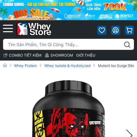
COMBO TIẾT KIỆM
SHOWROOM
GIỚI THIỆU
Whey Protein
Whey Isolate & Hydrolyzed
Mutant Iso Surge 5lbs