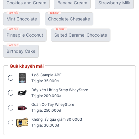
Cookies and Cream
Banana Cream
Strawberry Milk
Tạm hết
Tạm hết
Mint Chocolate
Chocolate Cheseake
Tạm hết
Tạm hết
Pineaplle Coconut
Salted Caramel Chocolate
Tạm hết
Birthday Cake
Quà khuyến mãi
1 gói Sample ABE
Trị giá: 35.000
đ
Dây kéo Lifting Strap WheyStore
Trị giá: 200.000
đ
Quấn Cổ Tay WheyStore
Trị giá: 250.000
đ
Không lấy quà giảm 30.000đ
Trị giá: 30.000
đ