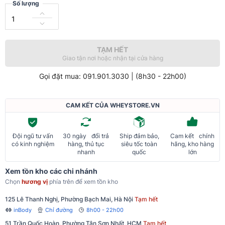
Số lượng
TẠM HẾT
Giao tận nơi hoặc nhận tại cửa hàng
Gọi đặt mua: 091.901.3030 | (8h30 - 22h00)
CAM KẾT CỦA WHEYSTORE.VN
Đội ngũ tư vấn
30 ngày đổi trả
Ship đảm bảo,
Cam kết chính
có kinh nghiệm
hàng, thủ tục
siêu tốc toàn
hãng, kho hàng
nhanh
quốc
lớn
Xem tồn kho các chi nhánh
Chọn
hương vị
phía trên để xem tồn kho
125 Lê Thanh Nghị, Phường Bạch Mai, Hà Nội
Tạm hết
inBody
Chỉ đường
8h00 - 22h00
51 Trần Quốc Hoàn, Phường Tân Sơn Nhất, HCM
Tạm hết