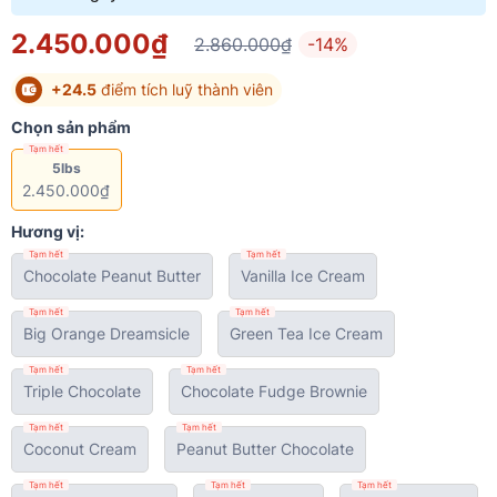
2.450.000₫
2.860.000₫
-14%
+24.5
điểm tích luỹ thành viên
Chọn sản phẩm
Tạm hết
5lbs
2.450.000₫
Hương vị:
Tạm hết
Tạm hết
Chocolate Peanut Butter
Vanilla Ice Cream
Tạm hết
Tạm hết
Big Orange Dreamsicle
Green Tea Ice Cream
Tạm hết
Tạm hết
Triple Chocolate
Chocolate Fudge Brownie
Tạm hết
Tạm hết
Coconut Cream
Peanut Butter Chocolate
Tạm hết
Tạm hết
Tạm hết