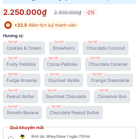
2.250.000₫
2.300.000₫
-2%
+22.5
điểm tích luỹ thành viên
Hương vị:
Tạm hết
Tạm hết
Tạm hết
Cookies & Cream
Strawberry
Chocolate Coconut
Tạm hết
Tạm hết
Tạm hết
Fruity Pebbles
Cocoa Pebbles
Chocolate Caramel
Tạm hết
Tạm hết
Tạm hết
Fudge Brownie
Gourmet Vanilla
Orange Dreamsicle
Tạm hết
Tạm hết
Tạm hết
Peanut Butter
Gourtmet Chocolate
Cinnamon Bun
Tạm hết
Tạm hết
Smooth Banana
Chocolate Peanut Butter
Quà khuyến mãi
Bình lắc WheyStore 1 ngăn 700ml