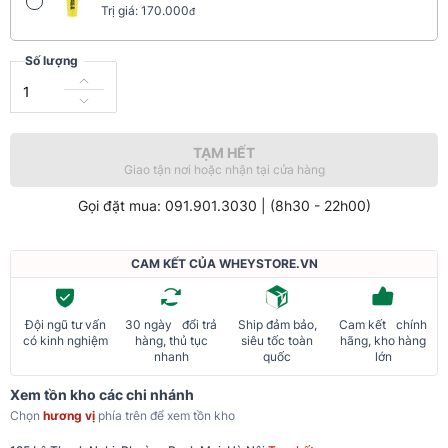
Trị giá: 170.000
đ
Số lượng
TẠM HẾT
Giao tận nơi hoặc nhận tại cửa hàng
Gọi đặt mua: 091.901.3030 | (8h30 - 22h00)
CAM KẾT CỦA WHEYSTORE.VN
Đội ngũ tư vấn
30 ngày đổi trả
Ship đảm bảo,
Cam kết chính
có kinh nghiệm
hàng, thủ tục
siêu tốc toàn
hãng, kho hàng
nhanh
quốc
lớn
Xem tồn kho các chi nhánh
Chọn
hương vị
phía trên để xem tồn kho