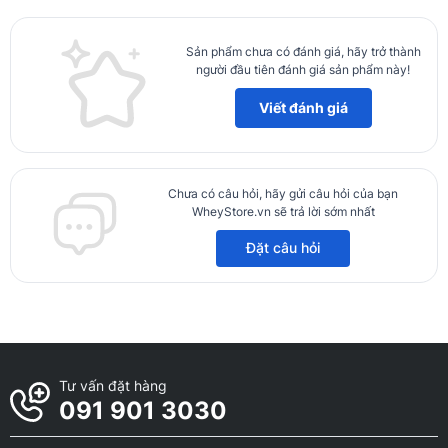
Sản phẩm chưa có đánh giá, hãy trở thành
người đầu tiên đánh giá sản phẩm này!
Viết đánh giá
Chưa có câu hỏi, hãy gửi câu hỏi của bạn
WheyStore.vn sẽ trả lời sớm nhất
Đặt câu hỏi
Ưu điểm nội bật của ISO 100 Hydrolyzed 5lbs
Với bảng thành phần 100% Whey protein thủy phân (protein
Tư vấn đặt hàng
hydrolyzed), siêu phẩm này đã cho thấy hiệu suất tăng cơ tối ưu,
091 901 3030
cao hơn các loại whey protein thông thường từ 2 – 3 lần. Với
những ưu điểm sau đây, ISO 100 đã chứng minh rằng đây là loại