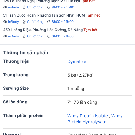
125 Lê Thanh Nghị, Phường Bạch Mai, Hà Nội
Tạm hết
inBody
Chỉ đường
8h00 - 22h00
51 Trần Quốc Hoàn, Phường Tân Sơn Nhất, HCM
Tạm hết
inBody
Chỉ đường
8h00 - 21h00
450 Hoàng Diệu, Phường Hòa Cường, Đà Nẵng
Tạm hết
inBody
Chỉ đường
8h00 - 21h00
Thông tin sản phẩm
Thương hiệu
Dymatize
Trọng lượng
5lbs (2.27kg)
Serving Size
1 muỗng
Số lần dùng
71-76 lần dùng
Thành phần protein
Whey Protein Isolate
,
Whey
Protein Hydrolysate
Hương vị