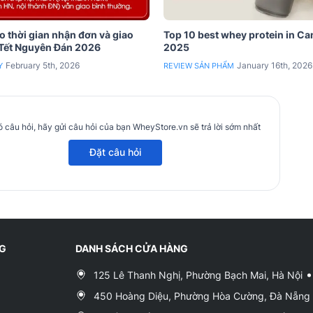
 thời gian nhận đơn và giao
Top 10 best whey protein in C
 Tết Nguyên Đán 2026
2025
February 5th, 2026
January 16th, 2026
Y
REVIEW SẢN PHẨM
 câu hỏi, hãy gửi câu hỏi của bạn WheyStore.vn sẽ trả lời sớm nhất
Đặt câu hỏi
NG
DANH SÁCH CỬA HÀNG
125 Lê Thanh Nghị, Phường Bạch Mai, Hà Nội
450 Hoàng Diệu, Phường Hòa Cường, Đà Nẵng