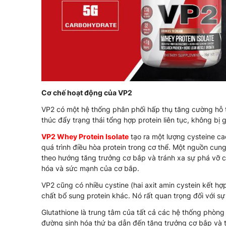
Cơ chế hoạt động của VP2
VP2 có một hệ thống phân phối hấp thụ tăng cường hỗ t
thúc đẩy trạng thái tổng hợp protein liên tục, không bị
VP2 Whey Protein Isolate
tạo ra một lượng cysteine ​​c
quá trình điều hòa protein trong cơ thể. Một nguồn cung
theo hướng tăng trưởng cơ bắp và tránh xa sự phá vỡ c
hóa và sức mạnh của cơ bắp.
VP2 cũng có nhiều cystine (hai axit amin cystein kết h
chất bổ sung protein khác. Nó rất quan trọng đối với sự 
Glutathione là trung tâm của tất cả các hệ thống phòng
đường sinh hóa thứ ba dẫn đến tăng trưởng cơ bắp và 