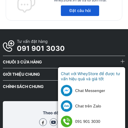
WheyStore.vn sẽ trả lời sớm nhất
Đặt câu hỏi
Tư vấn đặt hàng
091 901 3030
CHUỖI 3 CỬA HÀNG
Chat với WheyStore để được tư
GIỚI THIỆU CHUNG
vấn hiệu quả và giá tốt
CHÍNH SÁCH CHUNG
Chat Messenger
Chat trên Zalo
Theo dõi chũng tôi tại
091 901 3030