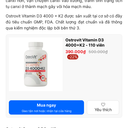
canxi hơn, vận chuyển canxi vào xương, tránh tình trạng tích
tụ canxi ở thành mạch gây vôi hóa mạch máu.
Ostrovit Vitamin D3 4000 + K2 được sản xuất tại cơ sở có đầy
đủ tiêu chuẩn GMP, FDA. Chất lượng đạt chuẩn và đã thông
qua kiểm nghiệm độc lập bởi bên thứ 3.
Ostrovit Vitamin D3
4000+K2 - 110 viên
390.000₫
500.000₫
-22%
Mua ngay
Yêu thích
Giao tận nơi hoặc nhận tại cửa hàng