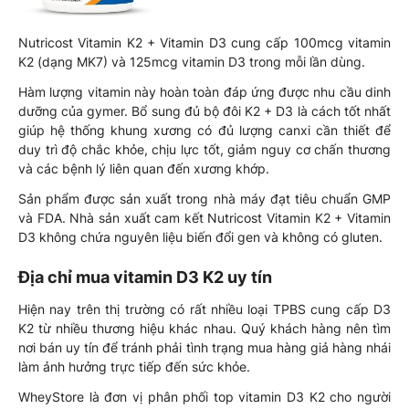
Nutricost Vitamin K2 + Vitamin D3 cung cấp 100mcg vitamin
K2 (dạng MK7) và 125mcg vitamin D3 trong mỗi lần dùng.
Hàm lượng vitamin này hoàn toàn đáp ứng được nhu cầu dinh
dưỡng của gymer. Bổ sung đủ bộ đôi K2 + D3 là cách tốt nhất
giúp hệ thống khung xương có đủ lượng canxi cần thiết để
duy trì độ chắc khỏe, chịu lực tốt, giảm nguy cơ chấn thương
và các bệnh lý liên quan đến xương khớp.
Sản phẩm được sản xuất trong nhà máy đạt tiêu chuẩn GMP
và FDA. Nhà sản xuất cam kết Nutricost Vitamin K2 + Vitamin
D3 không chứa nguyên liệu biến đổi gen và không có gluten.
Địa chỉ mua vitamin D3 K2 uy tín
Hiện nay trên thị trường có rất nhiều loại TPBS cung cấp D3
K2 từ nhiều thương hiệu khác nhau. Quý khách hàng nên tìm
nơi bán uy tín để tránh phải tình trạng mua hàng giả hàng nhái
làm ảnh hưởng trực tiếp đến sức khỏe.
WheyStore là đơn vị phân phối top vitamin D3 K2 cho người