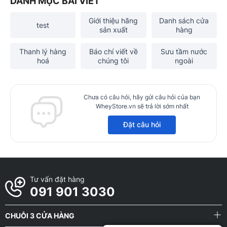
DANH MỤC BÀI VIẾT
Giới thiệu hãng
Danh sách cửa
test
sản xuất
hàng
Thanh lý hàng
Báo chí viết về
Sưu tầm nước
hoá
chúng tôi
ngoài
Chưa có câu hỏi, hãy gửi câu hỏi của bạn
WheyStore.vn sẽ trả lời sớm nhất
Đặt câu hỏi
Tư vấn đặt hàng
091 901 3030
CHUỖI 3 CỬA HÀNG