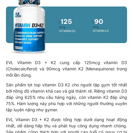
EVL Vitamin D3 + K2 cung cấp 125mcg vitamin D3
(Cholecalciferol) và 90mcg vitamin K2 (Menaquinone) trong
mỗi lần dùng.
Sản phẩm lọt top vitamin D3 K2 cho người tập gym tốt nhất
bởi nồng độ vitamin khá cao và giá thành rẻ. Riêng vitamin D3
đáp ứng 625% nhu cầu hàng ngày, còn vitamin K2 đáp ứng
75%. Hàm lượng này phù hợp với những người thường xuyên
tập luyện nặng như gymer.
EVL Vitamin D3 + K2 được tổng hợp dưới dạng hoạt động
nhất, dễ dàng hấp thụ và phát huy công dụng nhanh chóng.
Sản phẩm cũng thích hợp với người cao tuổi có nguy cơ bị