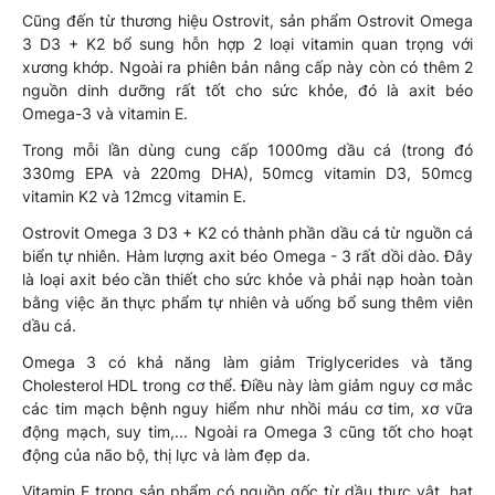
Cũng đến từ thương hiệu Ostrovit, sản phẩm Ostrovit Omega
3 D3 + K2 bổ sung hỗn hợp 2 loại vitamin quan trọng với
xương khớp. Ngoài ra phiên bản nâng cấp này còn có thêm 2
nguồn dinh dưỡng rất tốt cho sức khỏe, đó là axit béo
Omega-3 và vitamin E.
Trong mỗi lần dùng cung cấp 1000mg dầu cá (trong đó
330mg EPA và 220mg DHA), 50mcg vitamin D3, 50mcg
vitamin K2 và 12mcg vitamin E.
Ostrovit Omega 3 D3 + K2 có thành phần dầu cá từ nguồn cá
biển tự nhiên. Hàm lượng axit béo Omega - 3 rất dồi dào. Đây
là loại axit béo cần thiết cho sức khỏe và phải nạp hoàn toàn
bằng việc ăn thực phẩm tự nhiên và uống bổ sung thêm viên
dầu cá.
Omega 3 có khả năng làm giảm Triglycerides và tăng
Cholesterol HDL trong cơ thể. Điều này làm giảm nguy cơ mắc
các tim mạch bệnh nguy hiểm như nhồi máu cơ tim, xơ vữa
động mạch, suy tim,... Ngoài ra Omega 3 cũng tốt cho hoạt
động của não bộ, thị lực và làm đẹp da.
Vitamin E trong sản phẩm có nguồn gốc từ dầu thực vật, hạt