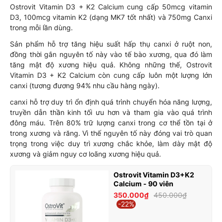
Ostrovit Vitamin D3 + K2 Calcium cung cấp 50mcg vitamin
D3, 100mcg vitamin K2 (dạng MK7 tốt nhất) và 750mg Canxi
trong mỗi lần dùng.
Sản phẩm hỗ trợ tăng hiệu suất hấp thụ canxi ở ruột non,
đồng thời gắn nguyên tố này vào tế bào xương, qua đó làm
tăng mật độ xương hiệu quả. Không những thế, Ostrovit
Vitamin D3 + K2 Calcium còn cung cấp luôn một lượng lớn
canxi (tương đương 94% nhu cầu hàng ngày).
canxi hỗ trợ duy trì ổn định quá trình chuyển hóa năng lượng,
truyền dẫn thần kinh tối ưu hơn và tham gia vào quá trình
đông máu. Trên 80% trữ lượng canxi trong cơ thể tồn tại ở
trong xương và răng. Vì thế nguyên tố này đóng vai trò quan
trọng trong việc duy trì xương chắc khỏe, làm dày mật độ
xương và giảm nguy cơ loãng xương hiệu quả.
Ostrovit Vitamin D3+K2
Calcium - 90 viên
350.000₫
450.000₫
-22%