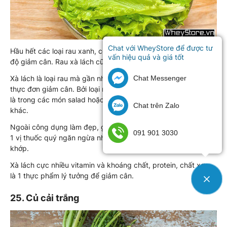
Chat với WheyStore để được tư
Hầu hết các loại rau xanh, có màu xanh đậm đều tốt cho chế
vấn hiệu quả và giá tốt
độ giảm cân. Rau xà lách cũng không ngoại lệ.
Chat Messenger
Xà lách là loại rau mà gần như không thể thiếu trong những
thực đơn giảm cân. Bởi loại rau này được dùng phổ biến nhất
là trong các món salad hoặc ăn sống kèm các thực phẩm
Chat trên Zalo
khác.
Ngoài công dụng làm đẹp, giảm cân, xà lách còn được coi là
091 901 3030
1 vị thuốc quý ngăn ngừa nhiều bệnh như ung thư, tim mạch,
khớp.
Xà lách cực nhiều vitamin và khoáng chất, protein, chất xơ,...
là 1 thực phẩm lý tưởng để giảm cân.
25. Củ cải trắng