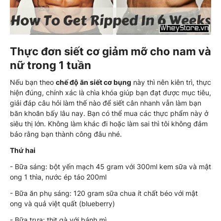
Thực đơn siết cơ giảm mỡ cho nam và
nữ trong 1 tuần
Nếu bạn theo
chế độ ăn siết cơ bụng
này thì nên kiên trì, thực
hiện đúng, chính xác là chìa khóa giúp bạn đạt được mục tiêu,
giải đáp câu hỏi làm thế nào để siết cân nhanh vẫn làm bạn
băn khoăn bấy lâu nay. Bạn có thể mua các thực phẩm này ở
siêu thị lớn. Không làm khác đi hoặc làm sai thì tôi không đảm
bảo rằng bạn thành công đâu nhé.
Thứ hai
- Bữa sáng: bột yến mạch 45 gram với 300ml kem sữa và mật
ong 1 thìa, nước ép táo 200ml
- Bữa ăn phụ sáng: 120 gram sữa chua ít chất béo với mật
ong và quả việt quất (blueberry)
- Bữa trưa: thịt gà với bánh mì