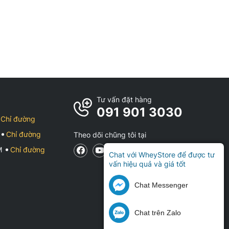
Tư vấn đặt hàng
091 901 3030
Chỉ đường
Chỉ đường
Theo dõi chũng tôi tại
CM
Chỉ đường
Chat với WheyStore để được tư
vấn hiệu quả và giá tốt
Chat Messenger
Chat trên Zalo