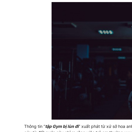
Thông tin “
tập Gym bị lùn đi
” xuất phát từ xứ sở hoa a