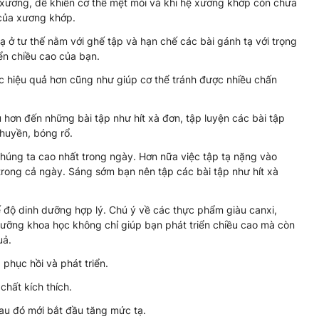
 xương, dễ khiến cơ thể mệt mỏi và khi hệ xương khớp còn chưa
 của xương khớp.
tạ ở tư thế nằm với ghế tập và hạn chế các bài gánh tạ với trọng
iển chiều cao của bạn.
ợc hiệu quả hơn cũng như giúp cơ thể tránh được nhiều chấn
u hơn đến những bài tập như hít xà đơn, tập luyện các bài tập
chuyền, bóng rổ.
chúng ta cao nhất trong ngày. Hơn nữa việc tập tạ nặng vào
trong cả ngày. Sáng sớm bạn nên tập các bài tập như hít xà
ế độ dinh dưỡng hợp lý. Chú ý về các thực phẩm giàu canxi,
dưỡng khoa học không chỉ giúp bạn phát triển chiều cao mà còn
uả.
phục hồi và phát triển.
hất kích thích.
sau đó mới bắt đầu tăng mức tạ.