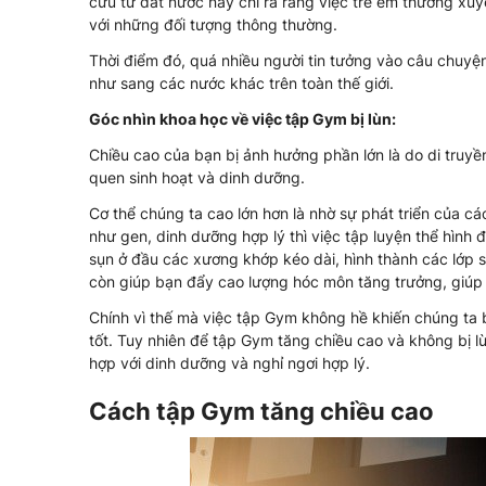
cứu từ đất nước này chỉ ra rằng việc trẻ em thường xu
với những đối tượng thông thường.
Thời điểm đó, quá nhiều người tin tưởng vào câu chuyện
như sang các nước khác trên toàn thế giới.
Góc nhìn khoa học về việc tập Gym bị lùn:
Chiều cao của bạn bị ảnh hưởng phần lớn là do di truyề
quen sinh hoạt và dinh dưỡng.
Cơ thể chúng ta cao lớn hơn là nhờ sự phát triển của cá
như gen, dinh dưỡng hợp lý thì việc tập luyện thể hình 
sụn ở đầu các xương khớp kéo dài, hình thành các lớp
còn giúp bạn đẩy cao lượng hóc môn tăng trưởng, giúp
Chính vì thế mà việc tập Gym không hề khiến chúng ta bị
tốt. Tuy nhiên để tập Gym tăng chiều cao và không bị l
hợp với dinh dưỡng và nghỉ ngơi hợp lý.
Cách tập Gym tăng chiều cao