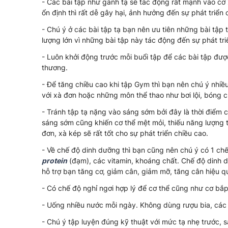
- Các bài tập như gánh tạ sẽ tác động rất mạnh vào cơ
ổn định thì rất dễ gây hại, ảnh hưởng đến sự phát triển
- Chú ý ở các bài tập tạ bạn nên ưu tiên những bài tập 
lượng lớn vì những bài tập này tác động đến sự phát tr
- Luôn khởi động trước mỗi buổi tập để các bài tập đư
thương.
- Để tăng chiều cao khi tập Gym thì bạn nên chú ý nhiề
với xà đơn hoặc những môn thể thao như bơi lội, bóng 
- Tránh tập tạ nặng vào sáng sớm bởi đây là thời điểm 
sáng sớm cũng khiến cơ thể mệt mỏi, thiếu năng lượng 
đơn, xà kép sẽ rất tốt cho sự phát triển chiều cao.
- Về chế độ dinh dưỡng thì bạn cũng nên chú ý có 1 ch
protein
(đạm), các vitamin, khoáng chất. Chế độ dinh 
hỗ trợ bạn tăng cơ, giảm cân, giảm mỡ, tăng cân hiệu q
- Có chế độ nghỉ ngơi hợp lý để cơ thể cũng như cơ bắp 
- Uống nhiều nước mỗi ngày. Không dùng rượu bia, các c
- Chú ý tập luyện đúng kỹ thuật với mức tạ nhẹ trước, 