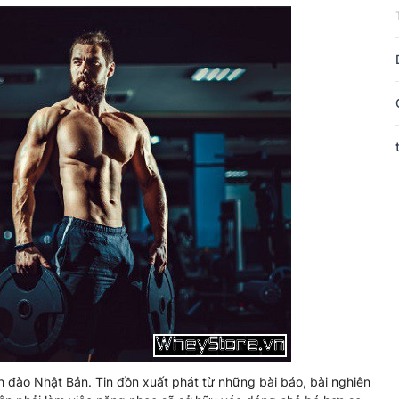
nh đào Nhật Bản. Tin đồn xuất phát từ những bài báo, bài nghiên