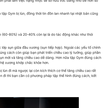
yên phải làm việc nặng nhọc sẽ sở hữu vóc dáng nhỏ bé hơn so
 tập Gym bị lùn, đồng thời tin đồn lan nhanh tại nhật bản cũng
n (60-80%) và 20-40% còn lại là do tác động khác như thói
c lớp sụn giữa đầu xương (sụn tiếp hợp). Ngoài các yếu tố chính
đúng cách còn giúp bạn phát triển chiều cao lý tưởng, giúp phần
 sụn mới và tăng chiều cao dễ dàng. Hơn nữa tập Gym đúng cách
 hệ xương khớp chắc khỏe hơn.
 lùn đi mà ngược lại còn kích thích cơ thể tăng chiều cao rất
ùn đi thì bạn cần có phương pháp tập thể hình đúng cách, kết