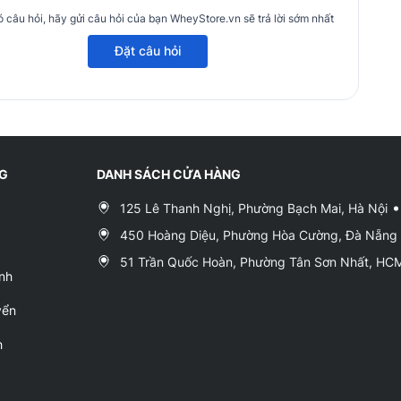
 câu hỏi, hãy gửi câu hỏi của bạn WheyStore.vn sẽ trả lời sớm nhất
Đặt câu hỏi
NG
DANH SÁCH CỬA HÀNG
125 Lê Thanh Nghị, Phường Bạch Mai, Hà Nội
450 Hoàng Diệu, Phường Hòa Cường, Đà Nẵng
51 Trần Quốc Hoàn, Phường Tân Sơn Nhất, H
nh
yển
h