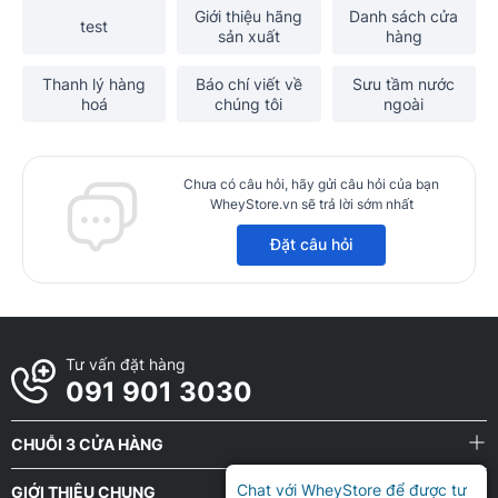
Giới thiệu hãng
Danh sách cửa
test
sản xuất
hàng
Thanh lý hàng
Báo chí viết về
Sưu tầm nước
hoá
chúng tôi
ngoài
Chưa có câu hỏi, hãy gửi câu hỏi của bạn
WheyStore.vn sẽ trả lời sớm nhất
Đặt câu hỏi
Tư vấn đặt hàng
091 901 3030
CHUỖI 3 CỬA HÀNG
Chat với WheyStore để được tư
GIỚI THIỆU CHUNG