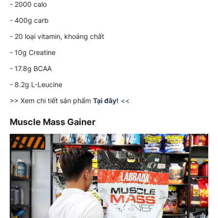
- 2000 calo
- 400g carb
- 20 loại vitamin, khoáng chất
- 10g Creatine
- 17.8g BCAA
- 8.2g L-Leucine
>> Xem chi tiết sản phẩm
Tại đây!
<<
Muscle Mass Gainer