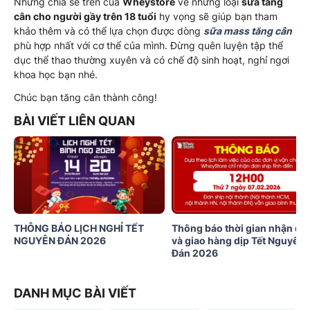
Những chia sẻ trên của
Wheystore
về những loại
sữa tăng
cân cho người gầy trên 18 tuổi
hy vọng sẽ giúp bạn tham
khảo thêm và có thể lựa chọn được dòng
sữa mass tăng cân
phù hợp nhất với cơ thể của mình. Đừng quên luyện tập thể
dục thể thao thường xuyên và có chế độ sinh hoạt, nghỉ ngơi
khoa học bạn nhé.
Chúc bạn tăng cân thành công!
BÀI VIẾT LIÊN QUAN
THÔNG BÁO LỊCH NGHỈ TẾT
Thông báo thời gian nhận đơ
NGUYÊN ĐÁN 2026
và giao hàng dịp Tết Nguyên
Đán 2026
DANH MỤC BÀI VIẾT