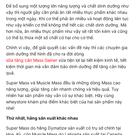
Để bổ sung một lượng lớn năng lượng và chất dinh dưỡng như
vậy thì người gầy cần phải ăn rất nhiều thực phẩm khác nhau
trong một ngày. Khi cơ thể phải ăn nhiều và hoạt động liên tục
như vậy khiến cơ thể không thể hết các chất dinh dưỡng. Mà
hơn nữa, ăn nhiều thực phẩm như vậy sẽ rất tốn kém và cũng
có thể bị thừa một số chất có hại cho cơ thể.
Chính vì vậy, để giải quyết các vấn đề này thì các chuyên gia
dinh dưỡng thể hình đã cho ra đời dòng
sữa tăng cân Mass Gainer
vừa tiện lợi lại tiết kiệm kinh tế, tiết
kiệm thời gian mà vẫn đảm bảo dinh dưỡng để tăng cân hiệu
quả.
Super Mass và Muscle Mass đều là những dòng Mass cao
năng lượng, giúp tăng cân nhanh chóng và hiệu quả. Tuy
nhiên hai sản phẩm này vẫn có sự khác biệt. Hãy cùng
wheystore khám phá điểm khác biệt của hai sản phẩm này
nhé!
Thứ nhất, hãng sản xuất khác nhau
Super Mass do hãng Dymatize sản xuất có trụ sở chính tại
Hoa Kỳ, còn Muscle Mass do Labrada sản xuất tại Canada.