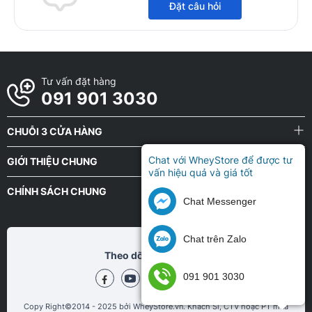
Đặt câu hỏi
Tư vấn đặt hàng
091 901 3030
CHUỖI 3 CỬA HÀNG
Chat với WheyStore để được tư
GIỚI THIỆU CHUNG
vấn hiệu quả và giá tốt
CHÍNH SÁCH CHUNG
Chat Messenger
Chat trên Zalo
Theo dõi chũng tôi tại
091 901 3030
Copy Right©2014 - 2025 bởi WheyStore.vn. Khách Sỉ, CTV hoặc PT mua