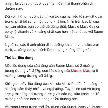
nhiên, lại có rất ít người quan tâm đến hai thành phần dinh
dưỡng này.
Đối với những người gầy thì vai trò của hai yếu tố này rất quan
trọng, phải bổ sung một lượng khá lớn. Nhìn trên bao bì của
hai sản phẩm, bạn có thể dễ dàng thất, Muscle Mass Gainer
có tỷ lệ vitamin và khoáng chất cao hơn một chút so với Super
Mass.
Ngoài ra, các thành phần dinh dưỡng khác như: cholesterol,
carb, … cũng có sự chênh lệch nhưng không đáng kể.
Thứ ba, liều dùng
Một liều dùng của sữa tăng cân Super Mass có 2 muỗng
tương đương với 347g. còn liều dùng của
Muscle Mass
là 9
muỗng tương đương với 341g.
Khi nghe thấy liều dùng của Muscle Mass lên đến 9 muống thì
ai cũng cảm thấy nhiều và ngại uống. Tuy nhiên xét về trọng
lượng thì cũng chỉ tương đương với các loại sữa khác, chỉ llà
muỗng nhỏ hơn nên sẽ đong nhiều muỗng hơn.
Về trọng lượng trong mỗi liều dùng của Super Mass và Muscle