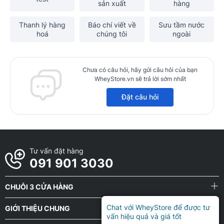
sản xuất
hàng
Thanh lý hàng
Báo chí viết về
Sưu tầm nước
hoá
chúng tôi
ngoài
Chưa có câu hỏi, hãy gửi câu hỏi của bạn
WheyStore.vn sẽ trả lời sớm nhất
Đặt câu hỏi
Tư vấn đặt hàng
091 901 3030
CHUỖI 3 CỬA HÀNG
Chat với WheyStore để được tư
GIỚI THIỆU CHUNG
vấn hiệu quả và giá tốt