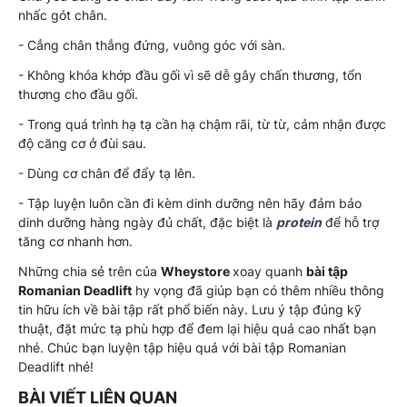
nhấc gót chân.
- Cẳng chân thẳng đứng, vuông góc với sàn.
- Không khóa khớp đầu gối vì sẽ dễ gây chấn thương, tổn
thương cho đầu gối.
- Trong quá trình hạ tạ cần hạ chậm rãi, từ từ, cảm nhận được
độ căng cơ ở đùi sau.
- Dùng cơ chân để đẩy tạ lên.
- Tập luyện luôn cần đi kèm dinh dưỡng nên hãy đảm bảo
dinh dưỡng hàng ngày đủ chất, đặc biệt là
protein
để hỗ trợ
tăng cơ nhanh hơn.
Những chia sẻ trên của
Wheystore
xoay quanh
bài tập
Romanian Deadlift
hy vọng đã giúp bạn có thêm nhiều thông
tin hữu ích về bài tập rất phổ biến này. Lưu ý tập đúng kỹ
thuật, đặt mức tạ phù hợp để đem lại hiệu quả cao nhất bạn
nhé. Chúc bạn luyện tập hiệu quả với bài tập Romanian
Deadlift nhé!
BÀI VIẾT LIÊN QUAN