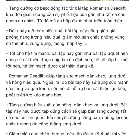
- Tăng cường cơ bắp: động tác từ bài tập Romanian Deadlift
khá đơn giản nhưng cần sự phối hợp của gần như tất cả các
nhóm cơ chính. Từ đó mà cơ bắp được phát triển toàn diện.
- Đốt cháy mỡ thừa hiệu quả: bài tập này cũng giúp giải
phóng năng lượng hiệu quả, giảm mỡ, săn chắc những vùng
cơ thể như: vùng bụng, mông, bắp tay,…
- Tốt cho hệ tim mạch: bài tập này gần như bài tập Squat nên
cũng sẽ cải thiện được nhịp tim ổn định hơn, hệ hô hấp hít thở
tốt hơn, hệ tim mạch được cải thiện đáng kể.
- Romanian Deadlift giúp tăng sức mạnh gân kheo, lưng dưới
và hông hiệu quả. Ngoài ra, do bài tập này sử dụng sức mạnh
của lưng và gân kheo, nên nó sẽ hỗ trợ bạn cải thiện lực kéo,
phát triển lực kéo mạnh hơn.
- Tăng cường hiệu suất của hông, gân kheo và lưng dưới. Bài
tập này nếu được tập đúng cách sẽ giúp bạn tăng cường tất
cả các cơ liên quan đến chuyển động nâng cao, chống lại các
chấn thương do căng thẳng lưng dưới.
- Giảm thiểu các chấn thương, nếu tập đúng kỹ thuật thì việc