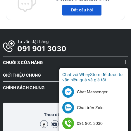
Đặt câu hỏi
Tư vấn đặt hàng
091 901 3030
CHUỖI 3 CỬA HÀNG
Chat với WheyStore để được tư
GIỚI THIỆU CHUNG
vấn hiệu quả và giá tốt
CHÍNH SÁCH CHUNG
Chat Messenger
Chat trên Zalo
Theo dõi chũng tôi tại
091 901 3030