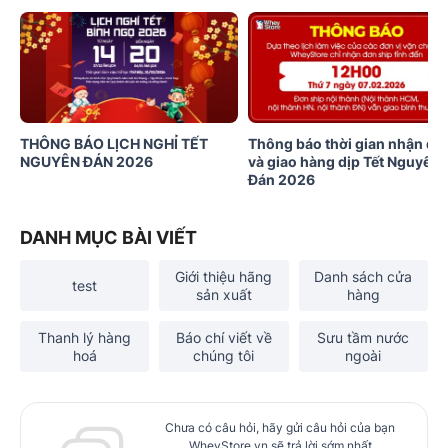
THÔNG BÁO LỊCH NGHỈ TẾT
Thông báo thời gian nhận đơ
NGUYÊN ĐÁN 2026
và giao hàng dịp Tết Nguyên
Đán 2026
DANH MỤC BÀI VIẾT
Giới thiệu hãng
Danh sách cửa
test
sản xuất
hàng
Thanh lý hàng
Báo chí viết về
Sưu tầm nước
hoá
chúng tôi
ngoài
Chưa có câu hỏi, hãy gửi câu hỏi của bạn
WheyStore.vn sẽ trả lời sớm nhất