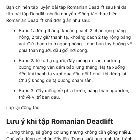
Bạn chỉ nên tập luyện bài tập Romanian Deadlift sau khi đã
tập bài tập Deadlift nhuần nhuyễn. Động tác thực hiện
Romanian Deadlift khá đơn giản như sau:
Bước 1: đứng thẳng, khoảng cách 2 chân rộng bằng
hông, 2 tay giữ thanh tạ, khoảng cách 2 tay rộng bằng
vai. Giữ thanh tạ ở ngang hông. Lòng bàn tay hướng về
phía thân người, đầu gối hơi cong.
Bước 2: từ từ hạ người, đẩy mông ra sau, cúi lưng
xuống nhưng vẫn đảm bảo lưng thẳng. Hạ tạ xuống
đến khi thanh tạ vượt qua đầu gối 1 chút thì dừng lại.
Chú ý không để tạ xuống chạm sàn.
Bước 3: đẩy mông về phía trước, nâng thân người lên,
trở về vị trí ban đầu.
Lặp lại động tác.
Lưu ý khi tập Romanian Deadlift
- Lưng thẳng, sẽ gồng cơ lưng nhưng không cần gồng nhiều.
Chủ yếu dùng cơ chân đẩy lên. Trong suốt quá trình tập tránh