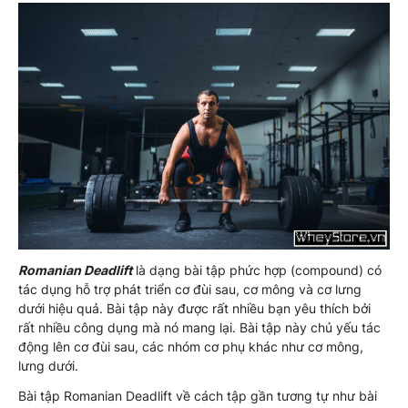
Romanian Deadlift
là dạng bài tập phức hợp (compound) có
tác dụng hỗ trợ phát triển cơ đùi sau, cơ mông và cơ lưng
dưới hiệu quả. Bài tập này được rất nhiều bạn yêu thích bởi
rất nhiều công dụng mà nó mang lại. Bài tập này chủ yếu tác
động lên cơ đùi sau, các nhóm cơ phụ khác như cơ mông,
lưng dưới.
Bài tập Romanian Deadlift về cách tập gần tương tự như bài