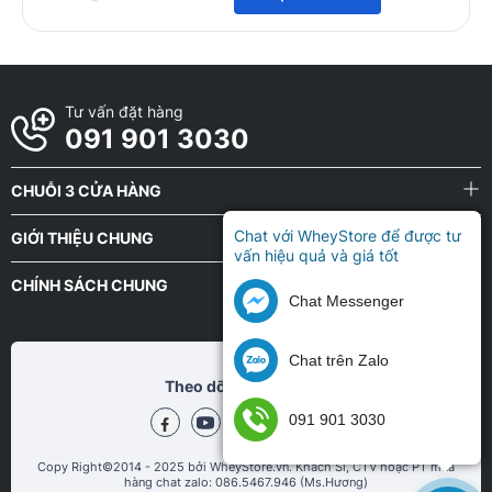
Tư vấn đặt hàng
091 901 3030
CHUỖI 3 CỬA HÀNG
Chat với WheyStore để được tư
GIỚI THIỆU CHUNG
vấn hiệu quả và giá tốt
CHÍNH SÁCH CHUNG
Chat Messenger
Chat trên Zalo
Theo dõi chũng tôi tại
091 901 3030
Copy Right©2014 - 2025 bởi WheyStore.vn. Khách Sỉ, CTV hoặc PT mua
hàng chat zalo: 086.5467.946 (Ms.Hương)