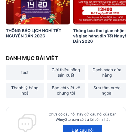
THÔNG BÁO LỊCH NGHỈ TẾT
Thông báo thời gian nhận đơ
NGUYÊN ĐÁN 2026
và giao hàng dịp Tết Nguyên
Đán 2026
DANH MỤC BÀI VIẾT
Giới thiệu hãng
Danh sách cửa
test
sản xuất
hàng
Thanh lý hàng
Báo chí viết về
Sưu tầm nước
hoá
chúng tôi
ngoài
Chưa có câu hỏi, hãy gửi câu hỏi của bạn
WheyStore.vn sẽ trả lời sớm nhất
Đặt câu hỏi