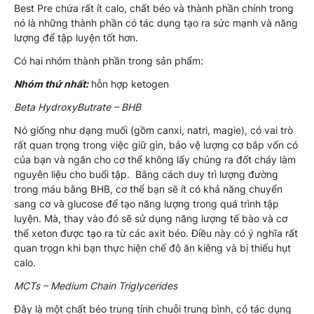
Best Pre chứa rất ít calo, chất béo và thành phần chính trong
nó là những thành phần có tác dụng tạo ra sức mạnh và năng
lượng để tập luyện tốt hơn.
Có hai nhóm thành phần trong sản phẩm:
Nhóm thứ nhất:
hỗn hợp ketogen
Beta HydroxyButrate – BHB
Nó giống như dạng muối (gồm canxi, natri, magie), có vai trò
rất quan trọng trong việc giữ gìn, bảo vệ lượng cơ bắp vốn có
của bạn và ngăn cho cơ thể không lấy chúng ra đốt cháy làm
nguyên liệu cho buổi tập. Bằng cách duy trì lượng đường
trong máu bằng BHB, cơ thể bạn sẽ ít có khả năng chuyển
sang cơ và glucose để tạo năng lượng trong quá trình tập
luyện. Mà, thay vào đó sẽ sử dụng năng lượng tế bào và cơ
thể xeton được tạo ra từ các axit béo. Điều này có ý nghĩa rất
quan trọgn khi bạn thực hiện chế độ ăn kiêng và bị thiếu hụt
calo.
MCTs – Medium Chain Triglycerides
Đây là một chất béo trung tính chuỗi trung bình, có tác dụng