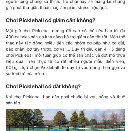
người cùng chung sở thích. Trò chơi này sẽ mang lại những
giờ phút thư giãn thoải mái, làm giảm stress hiệu quả.
Chơi Pickleball có giảm cân không?
Một giờ chơi Pickleball cường độ cao có thể tiêu hao tối đa
400 calories nên có khả năng hỗ trợ giảm cân rất tốt. Môn thể
thao này tác động nhiều đến các nhóm cơ bắp như cơ đùi,
bắp chân, cơ tay trước, cơ vai,... Duy trì đều đặn 4 - 5 tiếng
chơi Pickleball mỗi tuần giúp cơ thể săn chắc và đốt mỡ thừa
hiệu quả. Trên thực tế có rất nhiều người mẫu, diễn viên,
KOLs,... lựa chọn Pickleball để duy trì vóc dáng thon gọn và
sự tươi trẻ của mình.
Chơi Pickleball có đắt không?
Khi chơi Pickleball bạn cần phải chuẩn bị vợt, bóng và thuê
sân tập.