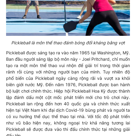
Pickleball là môn thể thao đánh bóng đối kháng bằng vợt
Pickleball được sáng tạo ra vào năm 1965 tại Washington, Mỹ.
Ban đầu người sáng lập bộ môn này - Joel Pritchard, chỉ muốn
tạo ra một môn thể thao vui nhộn để giải trí trong thời gian
rảnh rỗi cùng với những người bạn của mình. Tuy nhiên độ
phổ biến của Pickleball ngày càng rộng rãi và vượt xa khỏi
biên giới nước Mỹ. Đến năm 1976, Pickleball được ban hành
bộ luật chơi chính thức. Hiệp hội Pickleball Hoa Kỳ được thành
lập đánh dấu một cột mốc phát triển mới cho trò chơi này.
Pickleball lan rộng đến hơn 40 quốc gia và chính thức xuất
hiện tại Việt Nam khi đại dịch Covid-19 bùng phát và người ta
có xu hướng thể dục thể thao tại nhà. Với tốc độ phát triển
như vũ bão hiện nay, không ngoại trừ khả năng tương lai
Pickleball sẽ được đưa vào thi đấu chính thức tại những giải
đấu lớn.