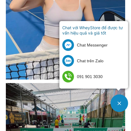
Chat với WheyStore để được tư
vấn hiệu quả và giá tốt
Chat Messenger
Chat trên Zalo
091 901 3030