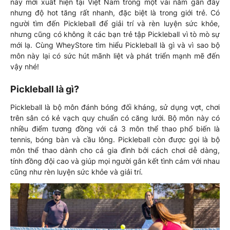
này mới xuất hiện tại Việt Nam trong một vài năm gần đây
nhưng độ hot tăng rất nhanh, đặc biệt là trong giới trẻ. Có
người tìm đến Pickleball để giải trí và rèn luyện sức khỏe,
nhưng cũng có không ít các bạn trẻ tập Pickleball vì tò mò sự
mới lạ. Cùng WheyStore tìm hiểu Pickleball là gì và vì sao bộ
môn này lại có sức hút mãnh liệt và phát triển mạnh mẽ đến
vậy nhé!
Pickleball là gì?
Pickleball là bộ môn đánh bóng đối kháng, sử dụng vợt, chơi
trên sân có kẻ vạch quy chuẩn có căng lưới. Bộ môn này có
nhiều điểm tương đồng với cả 3 môn thể thao phổ biến là
tennis, bóng bàn và cầu lông. Pickleball còn được gọi là bộ
môn thể thao dành cho cả gia đình bởi cách chơi dễ dàng,
tính đồng đội cao và giúp mọi người gắn kết tình cảm với nhau
cũng như rèn luyện sức khỏe và giải trí.