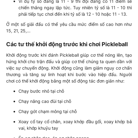
Ví dụ tỷ số đang là 11 - 9 thì đội đang có 11 điểm sẽ
chiến thắng ngay lập tức. Tuy nhiên tỷ số là 11 - 10 thì
phải tiếp tục chơi đến khi tỷ số là 12 - 10 hoặc 11 - 13.
Ở một số giải đấu có thể yêu cầu mức điểm số cao hơn như
15, 21, 25,...
Các tư thế khởi động trước khi chơi Pickleball
Khởi động trước khi đánh Pickleball giúp cơ thể nóng lên, tạo
hứng khởi cho trận đấu và giúp cơ thể chúng ta quen dần với
việc sự chuyển động. Khởi động cũng làm giảm nguy cơ chấn
thương và tăng sự linh hoạt khi bước vào hiệp đấu. Người
chơi có thể khởi động bằng một số động tác đơn giản như:
Chạy bước nhỏ tại chỗ
Chạy nâng cao đùi tại chỗ
Chạy gót chạm mông tại chỗ
Xoay cổ tay cổ chân, xoay khớp đầu gối, xoay khớp bả
vai, khớp khuỷu tay