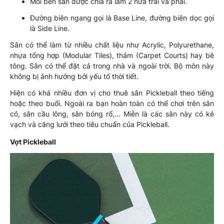
Mỗi bên sân được chia ra làm 2 nửa trái và phải.
Đường biên ngang gọi là Base Line, đường biên dọc gọi
là Side Line.
Sân có thể làm từ nhiều chất liệu như Acrylic, Polyurethane,
nhựa tổng hợp (Modular Tiles), thảm (Carpet Courts) hay bê
tông. Sân có thể đặt cả trong nhà và ngoài trời. Bộ môn này
không bị ảnh hưởng bởi yếu tố thời tiết.
Hiện có khá nhiều đơn vị cho thuê sân Pickleball theo tiếng
hoặc theo buổi. Ngoài ra bạn hoàn toàn có thể chơi trên sân
cỏ, sân cầu lông, sân bóng rổ,... Miễn là các sân này có kẻ
vạch và căng lưới theo tiêu chuẩn của Pickleball.
Vợt Pickleball