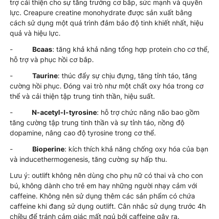
trợ cải thiện cho sự tăng trưởng cơ bắp, sức mạnh và quyền
lực. Creapure creatine monohydrate được sản xuất bằng
cách sử dụng một quá trình đảm bảo độ tinh khiết nhất, hiệu
quả và hiệu lực.
-
Bcaas
: tăng khả khả năng tổng hợp protein cho cơ thể,
hỗ trợ và phục hồi cơ bắp.
-
Taurine
: thúc đẩy sự chịu đựng, tăng tỉnh táo, tăng
cường hồi phục. Đóng vai trò như một chất oxy hóa trong cơ
thể và cải thiện tập trung tinh thần, hiệu suất.
-
N-acetyl-l-tyrosine
: hỗ trợ chức năng não bao gồm
tăng cường tập trung tinh thần và sự tỉnh táo, nồng độ
dopamine, nâng cao độ tyrosine trong cơ thể.
-
Bioperine
: kích thích khả năng chống oxy hóa của bạn
và inducethermogenesis, tăng cường sự hấp thu.
Lưu ý: outlift không nên dùng cho phụ nữ có thai và cho con
bú, không dành cho trẻ em hay những người nhạy cảm với
caffeine. Không nên sử dụng thêm các sản phẩm có chứa
caffeine khi đang sử dụng outlift. Cân nhắc sử dụng trước 4h
chiều để tránh cảm giác mất ngủ bởi caffeine gây ra.