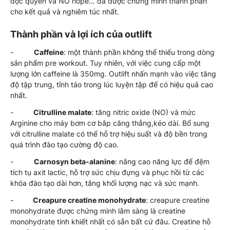
độc quyền và NO hope… đã được chứng minh thành phần
cho kết quả và nghiêm túc nhất.
Thành phần và lợi ích của outlift
-
Caffeine
: một thành phần không thể thiếu trong dòng
sản phẩm pre workout. Tuy nhiên, với việc cung cấp một
lượng lớn caffeine là 350mg. Outlift nhấn mạnh vào việc tăng
độ tập trung, tỉnh táo trong lúc luyện tập để có hiệu quả cao
nhất.
-
Citrulline malate
: tăng nitric oxide (NO) và mức
Arginine cho máy bơm cơ bắp căng thẳng,kéo dài. Bổ sung
với citrulline malate có thể hỗ trợ hiệu suất và độ bền trong
quá trình đào tạo cường độ cao.
-
Carnosyn beta-alanine
: nâng cao năng lực để đệm
tích tụ axit lactic, hỗ trợ sức chịu đựng và phục hồi từ các
khóa đào tạo dài hơn, tăng khối lượng nạc và sức mạnh.
-
Creapure creatine monohydrate
: creapure creatine
monohydrate được chứng minh lâm sàng là creatine
monohydrate tinh khiết nhất có sẵn bất cứ đâu. Creatine hỗ