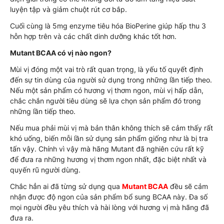
luyện tập và giảm chuột rút cơ bắp.
Cuối cùng là 5mg enzyme tiêu hóa BioPerine giúp hấp thu 3
hỗn hợp trên và các chất dinh dưỡng khác tốt hơn.
Mutant BCAA có vị nào ngon?
Mùi vị đóng một vai trò rất quan trọng, là yếu tố quyết định
đến sự tin dùng của người sử dụng trong những lần tiếp theo.
Nếu một sản phẩm có hương vị thơm ngon, mùi vị hấp dẫn,
chắc chắn người tiêu dùng sẽ lựa chọn sản phẩm đó trong
những lần tiếp theo.
Nếu mua phải mùi vị mà bản thân không thích sẽ cảm thấy rất
khó uống, biến mỗi lần sử dụng sản phẩm giống như là bị tra
tấn vậy. Chính vì vậy mà hãng Mutant đã nghiên cứu rất kỹ
để đưa ra những hương vị thơm ngon nhất, đặc biệt nhất và
quyến rũ người dùng.
Chắc hẳn ai đã từng sử dụng qua
Mutant BCAA
đều sẽ cảm
nhận được độ ngon của sản phẩm bổ sung BCAA này. Đa số
mọi người đều yêu thích và hài lòng với hương vị mà hãng đã
đưa ra.