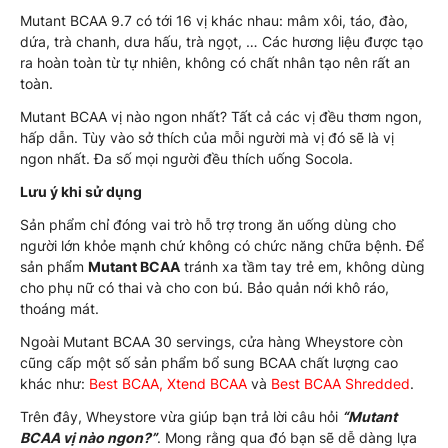
Mutant BCAA 9.7 có tới 16 vị khác nhau: mâm xôi, táo, đào,
dứa, trà chanh, dưa hấu, trà ngọt, … Các hương liệu được tạo
ra hoàn toàn từ tự nhiên, không có chất nhân tạo nên rất an
toàn.
Mutant BCAA vị nào ngon nhất? Tất cả các vị đều thơm ngon,
hấp dẫn. Tùy vào sở thích của mỗi người mà vị đó sẽ là vị
ngon nhất. Đa số mọi người đều thích uống Socola.
Lưu ý khi sử dụng
Sản phẩm chỉ đóng vai trò hỗ trợ trong ăn uống dùng cho
người lớn khỏe mạnh chứ không có chức năng chữa bệnh. Để
sản phẩm
Mutant BCAA
tránh xa tầm tay trẻ em, không dùng
cho phụ nữ có thai và cho con bú. Bảo quản nới khô ráo,
thoáng mát.
Ngoài Mutant BCAA 30 servings, cửa hàng Wheystore còn
cũng cấp một số sản phẩm bổ sung BCAA chất lượng cao
khác như:
Best BCAA
,
Xtend BCAA
và
Best BCAA Shredded
.
Trên đây, Wheystore vừa giúp bạn trả lời câu hỏi
“Mutant
BCAA vị nào ngon?
”
. Mong rằng qua đó bạn sẽ dễ dàng lựa