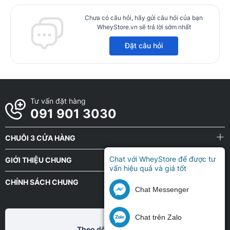
Chưa có câu hỏi, hãy gửi câu hỏi của bạn
WheyStore.vn sẽ trả lời sớm nhất
Đặt câu hỏi
Tư vấn đặt hàng
091 901 3030
CHUỖI 3 CỬA HÀNG
Chat với WheyStore để được tư
GIỚI THIỆU CHUNG
vấn hiệu quả và giá tốt
CHÍNH SÁCH CHUNG
Chat Messenger
Chat trên Zalo
Theo dõi chũng tôi tại