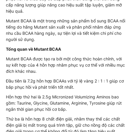
cấp năng lượng giúp nâng cao hiệu suất tập luyện, giảm mỡ
hiệu quả.
Mutant BCAA là một trong những sản phẩm bổ sung BCAA nổi
tiếng do hãng Mutant sản xuất và phân phối nhằm đáp ứng
nhu cầu BCAA hàng ngày, sự tiện lợi và tiết kiệm chi phí cho
người sử dụng.
Tổng quan về Mutant BCAA
Mutant BCAA được tạo ra bởi một công thức hoàn chỉnh, với
sự kết hợp của 4 hỗn hợp nhằm phục vụ cơ thể với nhiều mục
đích khác nhau.
Đầu tiên là 7.2g hỗn hợp BCAAs với tỷ lệ vàng 2 : 1 : 1 giúp cơ
bắp phục hồi và phát triển tốt nhất.
Hỗn hợp thứ hai là 2.5g Micronized Volumizing Aminos bao
gồm: Taurine, Glycine, Glutamine, Arginine, Tyrosine giúp rút
ngắn thời gian phục hồi cơ bắp.
Thứ ba là hỗn hợp 8 chất điện giải, nhằm thay thế các chất
điện giải bị mất trong quá trình tập, giữ cho nồng độ các chất
điện giải trong cơ thể không đổi từ đó làm tăng hiệu suất