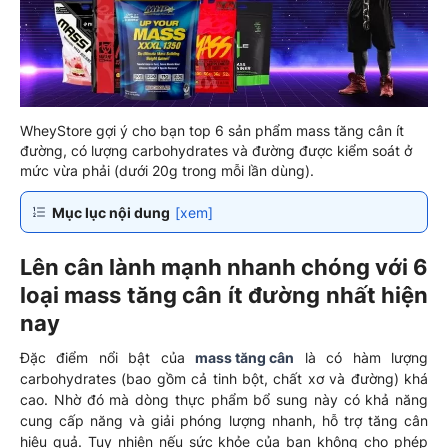
WheyStore gợi ý cho bạn top 6 sản phẩm mass tăng cân ít
đường, có lượng carbohydrates và đường được kiểm soát ở
mức vừa phải (dưới 20g trong mỗi lần dùng).
Mục lục nội dung
[xem]
Lên cân lành mạnh nhanh chóng với 6
loại mass tăng cân ít đường nhất hiện
nay
Đặc điểm nổi bật của
mass tăng cân
là có hàm lượng
carbohydrates (bao gồm cả tinh bột, chất xơ và đường) khá
cao. Nhờ đó mà dòng thực phẩm bổ sung này có khả năng
cung cấp năng và giải phóng lượng nhanh, hỗ trợ tăng cân
hiệu quả. Tuy nhiên nếu sức khỏe của bạn không cho phép