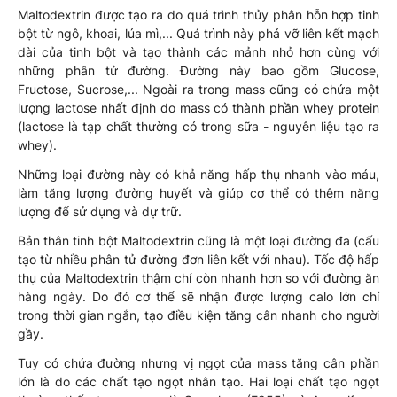
Maltodextrin được tạo ra do quá trình thủy phân hỗn hợp tinh
bột từ ngô, khoai, lúa mì,... Quá trình này phá vỡ liên kết mạch
dài của tinh bột và tạo thành các mảnh nhỏ hơn cùng với
những phân tử đường. Đường này bao gồm Glucose,
Fructose, Sucrose,... Ngoài ra trong mass cũng có chứa một
lượng lactose nhất định do mass có thành phần whey protein
(lactose là tạp chất thường có trong sữa - nguyên liệu tạo ra
whey).
Những loại đường này có khả năng hấp thụ nhanh vào máu,
làm tăng lượng đường huyết và giúp cơ thể có thêm năng
lượng để sử dụng và dự trữ.
Bản thân tinh bột Maltodextrin cũng là một loại đường đa (cấu
tạo từ nhiều phân tử đường đơn liên kết với nhau). Tốc độ hấp
thụ của Maltodextrin thậm chí còn nhanh hơn so với đường ăn
hàng ngày. Do đó cơ thể sẽ nhận được lượng calo lớn chỉ
trong thời gian ngắn, tạo điều kiện tăng cân nhanh cho người
gầy.
Tuy có chứa đường nhưng vị ngọt của mass tăng cân phần
lớn là do các chất tạo ngọt nhân tạo. Hai loại chất tạo ngọt