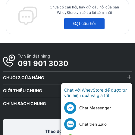
Chưa có câu hỏi, hãy gửi câu hỏi của bạn
WheyStore.vn sẽ trả lời sớm nhất
Đặt câu hỏi
Tư vấn đặt hàng
091 901 3030
CHUỖI 3 CỬA HÀNG
Chat với WheyStore để được tư
GIỚI THIỆU CHUNG
vấn hiệu quả và giá tốt
CHÍNH SÁCH CHUNG
Chat Messenger
Chat trên Zalo
Theo dõi chũng tôi tại