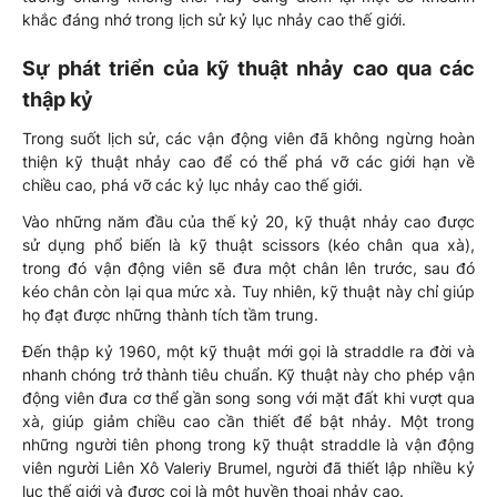
khắc đáng nhớ trong lịch sử kỷ lục nhảy cao thế giới.
Sự phát triển của kỹ thuật nhảy cao qua các
thập kỷ
Trong suốt lịch sử, các vận động viên đã không ngừng hoàn
thiện kỹ thuật nhảy cao để có thể phá vỡ các giới hạn về
chiều cao, phá vỡ các kỷ lục nhảy cao thế giới.
Vào những năm đầu của thế kỷ 20, kỹ thuật nhảy cao được
sử dụng phổ biến là kỹ thuật scissors (kéo chân qua xà),
trong đó vận động viên sẽ đưa một chân lên trước, sau đó
kéo chân còn lại qua mức xà. Tuy nhiên, kỹ thuật này chỉ giúp
họ đạt được những thành tích tầm trung.
Đến thập kỷ 1960, một kỹ thuật mới gọi là straddle ra đời và
nhanh chóng trở thành tiêu chuẩn. Kỹ thuật này cho phép vận
động viên đưa cơ thể gần song song với mặt đất khi vượt qua
xà, giúp giảm chiều cao cần thiết để bật nhảy. Một trong
những người tiên phong trong kỹ thuật straddle là vận động
viên người Liên Xô Valeriy Brumel, người đã thiết lập nhiều kỷ
lục thế giới và được coi là một huyền thoại nhảy cao.