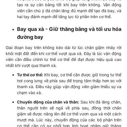
tạo ra sự cân bằng tốt khi bay trên không. Vận động
viên cần chú ý đá chân lăng đủ mạnh để tạo đà bay, và
hai tay đánh mạnh để tăng lực từ phần trên cơ thể.
Bay qua xà - Giữ thăng bằng và tối ưu hóa
đường bay
Giai đoạn bay trên không kéo dài từ lúc chân giậm nhảy rời
khỏi mặt đất đến khi cơ thể vượt qua xà. Đây là lúc vận động
viên cần điều chỉnh tư thế cơ thể để đạt được hiệu quả cao
nhất khi vượt qua thanh xà.
Tư thế cơ thể:
Khi bay, cơ thể cần được giữ trong tư thế
hơi cong lưng về phía sau để trọng tâm thấp hơn so với
thanh xà. Điều này giúp vận động viên giảm thiểu sự va
chạm vào xà.
Chuyển động của chân và thân:
Sau khi đá lăng chân,
thân người trên sẽ ngả về phía sau, đồng thời chân
giậm sẽ được nâng lên để cơ thể vươn qua xà một cách
mượt mà. Lúc này, chuyển động của các bộ phận trên
cơ thể cần có sự phối hợp linh hoạt nhằm giữ thăng