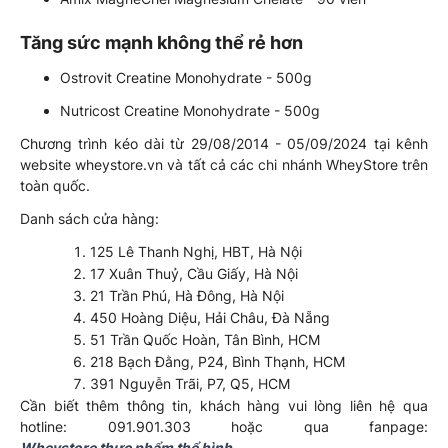
Tăng sức mạnh không thể rẻ hơn
Ostrovit Creatine Monohydrate - 500g
Nutricost Creatine Monohydrate - 500g
Chương trình kéo dài từ 29/08/2014 - 05/09/2024 tại kênh
website wheystore.vn và tất cả các chi nhánh WheyStore trên
toàn quốc.
Danh sách cửa hàng:
125 Lê Thanh Nghị, HBT, Hà Nội
17 Xuân Thuỷ, Cầu Giấy, Hà Nội
21 Trần Phú, Hà Đông, Hà Nội
450 Hoàng Diệu, Hải Châu, Đà Nẵng
51 Trần Quốc Hoàn, Tân Bình, HCM
218 Bạch Đằng, P24, Bình Thạnh, HCM
391 Nguyễn Trãi, P7, Q5, HCM
Cần biết thêm thông tin, khách hàng vui lòng liên hệ qua
hotline: 091.901.303 hoặc qua fanpage:
Wheystore thực phẩm thể hình
.