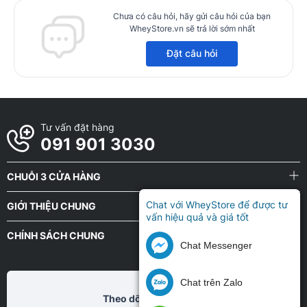
Chưa có câu hỏi, hãy gửi câu hỏi của bạn
WheyStore.vn sẽ trả lời sớm nhất
Đặt câu hỏi
Tư vấn đặt hàng
091 901 3030
CHUỖI 3 CỬA HÀNG
Chat với WheyStore để được tư
GIỚI THIỆU CHUNG
vấn hiệu quả và giá tốt
CHÍNH SÁCH CHUNG
Chat Messenger
Chat trên Zalo
Theo dõi chũng tôi tại