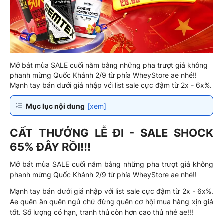
Mở bát mùa SALE cuối năm bằng những pha trượt giá không
phanh mừng Quốc Khánh 2/9 từ phía WheyStore ae nhé!!
Mạnh tay bán dưới giá nhập với list sale cực đậm từ 2x - 6x%.
Mục lục nội dung
[xem]
CẤT THƯỞNG LỄ ĐI - SALE SHOCK
65% ĐÂY RỒI!!!
Mở bát mùa SALE cuối năm bằng những pha trượt giá không
phanh mừng Quốc Khánh 2/9 từ phía WheyStore ae nhé!!
Mạnh tay bán dưới giá nhập với list sale cực đậm từ 2x - 6x%.
Ae quên ăn quên ngủ chứ đừng quên cơ hội mua hàng xịn giá
tốt. Số lượng có hạn, tranh thủ còn hơn cao thủ nhé ae!!!