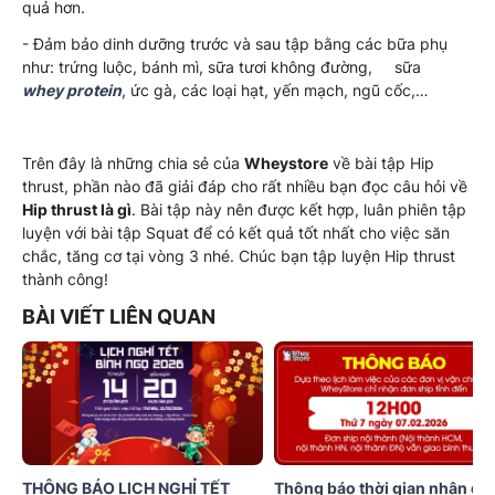
quả hơn.
- Đảm bảo dinh dưỡng trước và sau tập bằng các bữa phụ
như: trứng luộc, bánh mì, sữa tươi không đường, sữa
whey protein
, ức gà, các loại hạt, yến mạch, ngũ cốc,…
Trên đây là những chia sẻ của
Wheystore
về bài tập Hip
thrust, phần nào đã giải đáp cho rất nhiều bạn đọc câu hỏi về
Hip thrust là gì
. Bài tập này nên được kết hợp, luân phiên tập
luyện với bài tập Squat để có kết quả tốt nhất cho việc săn
chắc, tăng cơ tại vòng 3 nhé. Chúc bạn tập luyện Hip thrust
thành công!
BÀI VIẾT LIÊN QUAN
THÔNG BÁO LỊCH NGHỈ TẾT
Thông báo thời gian nhận đơ