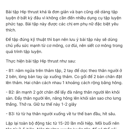
Bài tập Hip thrust khá là đơn giản và bạn cũng dễ dàng tập
luyện ở bất kỳ đâu vì không cần đến nhiều dụng cụ tập luyện
phức tạp. Bài tập này được các chị em phụ nữ đặc biệt yêu
thích.
Để tập đúng kỹ thuật thì bạn nên lưu ý bài tập này sẽ dùng
chủ yếu sức mạnh từ cơ mông, cơ đùi, nên siết cơ mông trong
quá trình tập luyện.
Thực hiện bài tập Hip thrust như sau:
- B1: nằm ngửa trên thảm tập, 2 tay để dọc theo thân người ở
2 bên, lòng bàn tay úp xuống thảm. Co gối để 2 bàn chân đặt
lên thảm. Hai chân cách nhau 1 khoảng cách rộng bằng hông.
- B2: ấn mạnh 2 gót chân để lấy đà nâng thân người lên khỏi
sàn. Đẩy thân người lên, nâng hông lên khỏi sàn sao cho lưng
thẳng. Thở ra. Giữ tư thế này 1-2 giây
- B3: từ từ hạ thân người xuống về tư thế ban đầu, hít sâu.
Lặp lại toàn bộ động tác từ 15-20 lần mỗi hiệp. Mỗi buổi nên