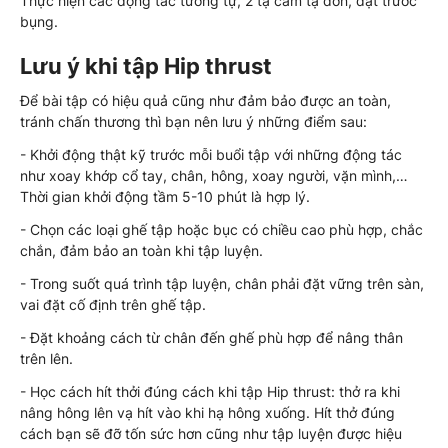
Thực hiện các động tác tương tự, 2 tạ cầm tạ đơn, đặt trước
bụng.
Lưu ý khi tập Hip thrust
Để bài tập có hiệu quả cũng như đảm bảo được an toàn,
tránh chấn thương thì bạn nên lưu ý những điểm sau:
- Khởi động thật kỹ trước mỗi buổi tập với những động tác
như xoay khớp cổ tay, chân, hông, xoay người, vặn mình,…
Thời gian khởi động tầm 5-10 phút là hợp lý.
- Chọn các loại ghế tập hoặc bục có chiều cao phù hợp, chắc
chắn, đảm bảo an toàn khi tập luyện.
- Trong suốt quá trình tập luyện, chân phải đặt vững trên sàn,
vai đặt cố định trên ghế tập.
- Đặt khoảng cách từ chân đến ghế phù hợp để nâng thân
trên lên.
- Học cách hít thởi đúng cách khi tập Hip thrust: thở ra khi
nâng hông lên vạ hít vào khi hạ hông xuống. Hít thở đúng
cách bạn sẽ đỡ tốn sức hơn cũng như tập luyện được hiệu