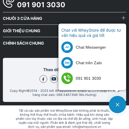
091 901 3030
CHUỖI 3 CỬA HÀNG
Chat với WheyStore để được tư
GIỚI THIỆU CHUNG
vấn hiệu quả và giá tốt
CHÍNH SÁCH CHUNG
Chat Messenger
Chat trên Zalo
Theo dõi chũng tôi tại
091 901 3030
Copy Right©2014 - 2025 bởi WheyStore.vn. Khách Sỉ, CTV hoặc PT mua
hàng chat zalo: 086.5467.946 (Ms.Hương)
Tất cả các sản phẩm mà WheyStore bán không phải là thuốc,
không thể thay thế thuốc chữa bệnh. Hiệu quả khi dùng sản
phẩm còn tùy thuộc vào cơ địa và chế độ ăn uống, sinh hoạt, tập
luyện của mỗi người. Phản ánh & đánh giá thái độ, chất lượng
dịch vụ, sản phẩm qua email: info@wheystore.vn