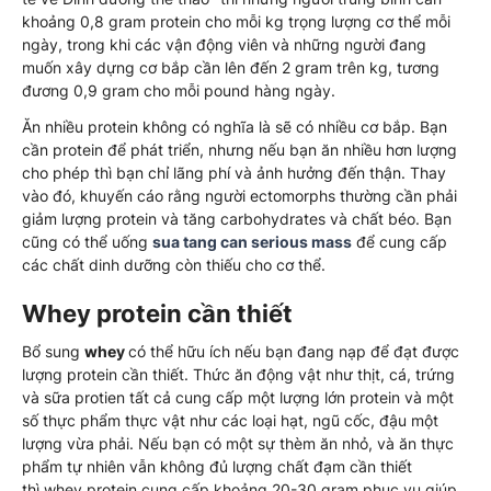
khoảng 0,8 gram protein cho mỗi kg trọng lượng cơ thể mỗi
ngày, trong khi các vận động viên và những người đang
muốn xây dựng cơ bắp cần lên đến 2 gram trên kg, tương
đương 0,9 gram cho mỗi pound hàng ngày.
Ăn nhiều protein không có nghĩa là sẽ có nhiều cơ bắp. Bạn
cần protein để phát triển, nhưng nếu bạn ăn nhiều hơn lượng
cho phép thì bạn chỉ lãng phí và ảnh hưởng đến thận. Thay
vào đó, khuyến cáo rằng người ectomorphs thường cần phải
giảm lượng protein và tăng carbohydrates và chất béo. Bạn
cũng có thể uống
sua tang can serious mass
để cung cấp
các chất dinh dưỡng còn thiếu cho cơ thể.
Whey protein
cần thiết
Bổ sung
whey
có thể hữu ích nếu bạn đang nạp để đạt được
lượng protein cần thiết. Thức ăn động vật như thịt, cá, trứng
và sữa protien tất cả cung cấp một lượng lớn protein và một
số thực phẩm thực vật như các loại hạt, ngũ cốc, đậu một
lượng vừa phải. Nếu bạn có một sự thèm ăn nhỏ, và ăn thực
phẩm tự nhiên vẫn không đủ lượng chất đạm cần thiết
thì whey protein cung cấp khoảng 20-30 gram phục vụ giúp