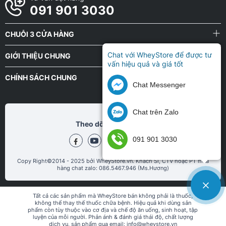
091 901 3030
CHUỖI 3 CỬA HÀNG
Chat với WheyStore để được tư
GIỚI THIỆU CHUNG
vấn hiệu quả và giá tốt
CHÍNH SÁCH CHUNG
Chat Messenger
Chat trên Zalo
Theo dõi chũng tôi tại
091 901 3030
Copy Right©2014 - 2025 bởi WheyStore.vn. Khách Sỉ, CTV hoặc PT mua
hàng chat zalo: 086.5467.946 (Ms.Hương)
Tất cả các sản phẩm mà WheyStore bán không phải là thuốc,
không thể thay thế thuốc chữa bệnh. Hiệu quả khi dùng sản
phẩm còn tùy thuộc vào cơ địa và chế độ ăn uống, sinh hoạt, tập
luyện của mỗi người. Phản ánh & đánh giá thái độ, chất lượng
dịch vụ, sản phẩm qua email: info@wheystore.vn