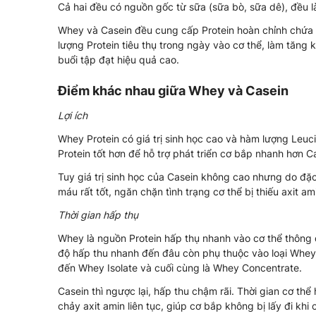
Cả hai đều có nguồn gốc từ sữa (sữa bò, sữa dê), đều là
Whey và Casein đều cung cấp Protein hoàn chỉnh chứa đầ
lượng Protein tiêu thụ trong ngày vào cơ thể, làm tăng
buổi tập đạt hiệu quả cao.
Điểm khác nhau giữa Whey và Casein
Lợi ích
Whey Protein có giá trị sinh học cao và hàm lượng Leuc
Protein tốt hơn để hỗ trợ phát triển cơ bắp nhanh hơn C
Tuy giá trị sinh học của Casein không cao nhưng do đặ
máu rất tốt, ngăn chặn tình trạng cơ thể bị thiếu axit a
Thời gian hấp thụ
Whey là nguồn Protein hấp thụ nhanh vào cơ thể thôn
độ hấp thu nhanh đến đâu còn phụ thuộc vào loại Whey
đến Whey Isolate và cuối cùng là Whey Concentrate.
Casein thì ngược lại, hấp thu chậm rãi. Thời gian cơ th
chảy axit amin liên tục, giúp cơ bắp không bị lấy đi khi c