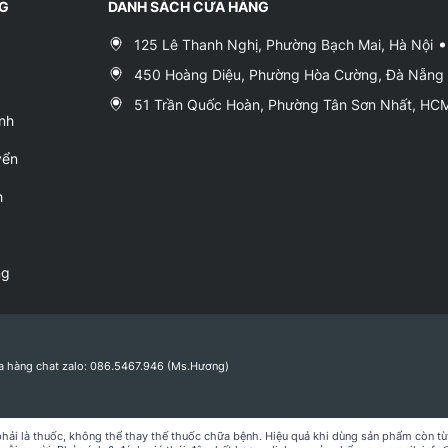
NG
DANH SÁCH CỬA HÀNG
125 Lê Thanh Nghị, Phường Bạch Mai, Hà Nội
450 Hoàng Diệu, Phường Hòa Cường, Đà Nẵng
51 Trần Quốc Hoàn, Phường Tân Sơn Nhất, H
nh
yển
h
ng
a hàng chat zalo: 086.5467.946 (Ms.Hương)
i là thuốc, không thể thay thế thuốc chữa bệnh. Hiệu quả khi dùng sản phẩm còn tùy