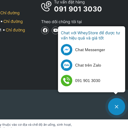
Tư vấn đặt hàng
091 901 3030
Chỉ đường
Chỉ đường
Theo dõi chũng tôi tại
CM
Chỉ đường
Chat với WheyStore để được tư
vấn hiệu quả và giá tốt
Chat Messenger
Chat trên Zalo
091 901 3030
 thuộc vào cơ địa và chế độ ăn uống, sinh hoạt,