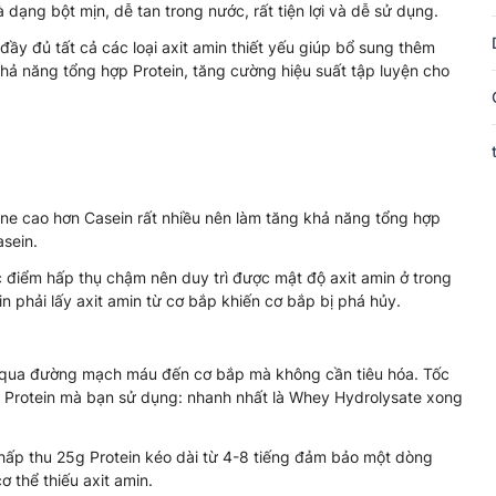
 dạng bột mịn, dễ tan trong nước, rất tiện lợi và dễ sử dụng.
y đủ tất cả các loại axit amin thiết yếu giúp bổ sung thêm
 khả năng tổng hợp Protein, tăng cường hiệu suất tập luyện cho
ine cao hơn Casein rất nhiều nên làm tăng khả năng tổng hợp
asein.
c điểm hấp thụ chậm nên duy trì được mật độ axit amin ở trong
min phải lấy axit amin từ cơ bắp khiến cơ bắp bị phá hủy.
g qua đường mạch máu đến cơ bắp mà không cần tiêu hóa. Tốc
 Protein mà bạn sử dụng: nhanh nhất là Whey Hydrolysate xong
ể hấp thu 25g Protein kéo dài từ 4-8 tiếng đảm bảo một dòng
ơ thể thiếu axit amin.