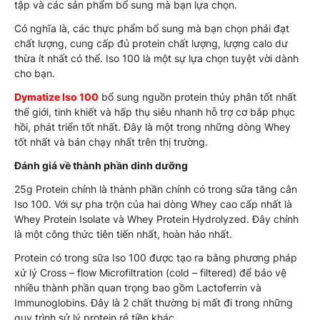
tập và các sản phẩm bổ sung mà bạn lựa chọn.
Có nghĩa là, các thực phẩm bổ sung mà bạn chọn phải đạt
chất lượng, cung cấp đủ protein chất lượng, lượng calo dư
thừa ít nhất có thể. Iso 100 là một sự lựa chọn tuyệt vời dành
cho bạn.
Dymatize Iso 100
bổ sung nguồn protein thủy phân tốt nhất
thế giới, tinh khiết và hấp thụ siêu nhanh hỗ trợ cơ bắp phục
hồi, phát triển tốt nhất. Đây là một trong những dòng Whey
tốt nhất và bán chạy nhất trên thị trường.
Đánh giá về thành phần dinh dưỡng
25g Protein chính là thành phần chính có trong sữa tăng cân
Iso 100. Với sự pha trộn của hai dòng Whey cao cấp nhất là
Whey Protein Isolate và Whey Protein Hydrolyzed. Đây chính
là một công thức tiên tiến nhất, hoàn hảo nhất.
Protein có trong sữa Iso 100 được tạo ra bằng phương pháp
xử lý Cross – flow Microfiltration (cold – filtered) để bảo vệ
nhiều thành phần quan trọng bao gồm Lactoferrin và
Immunoglobins. Đây là 2 chất thường bị mất đi trong những
quy trình sử lý protein rẻ tiền khác.