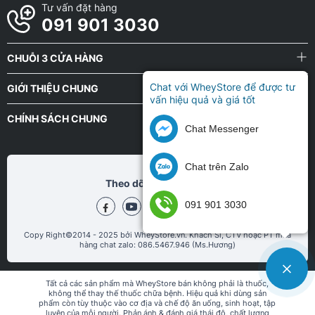
Tư vấn đặt hàng
091 901 3030
CHUỖI 3 CỬA HÀNG
Chat với WheyStore để được tư
GIỚI THIỆU CHUNG
vấn hiệu quả và giá tốt
CHÍNH SÁCH CHUNG
Chat Messenger
Chat trên Zalo
Theo dõi chũng tôi tại
091 901 3030
Copy Right©2014 - 2025 bởi WheyStore.vn. Khách Sỉ, CTV hoặc PT mua
hàng chat zalo: 086.5467.946 (Ms.Hương)
Tất cả các sản phẩm mà WheyStore bán không phải là thuốc,
không thể thay thế thuốc chữa bệnh. Hiệu quả khi dùng sản
phẩm còn tùy thuộc vào cơ địa và chế độ ăn uống, sinh hoạt, tập
luyện của mỗi người. Phản ánh & đánh giá thái độ, chất lượng